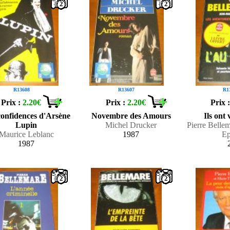
2
2
R13608
R13607
R1
Prix :
2.20€
Prix :
2.20€
Prix 
confidences d'Arsène
Novembre des Amours
Ils ont 
Lupin
Michel Drucker
Pierre Belle
Maurice Leblanc
1987
Ep
1987
2
2