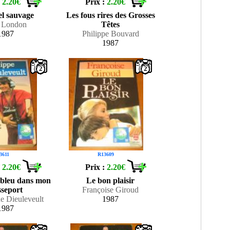
:
2.20€
Prix :
2.20€
el sauvage
Les fous rires des Grosses
k London
Têtes
1987
Philippe Bouvard
1987
2
2
3611
R13609
:
2.20€
Prix :
2.20€
l bleu dans mon
Le bon plaisir
sseport
Françoise Giroud
de Dieuleveult
1987
1987