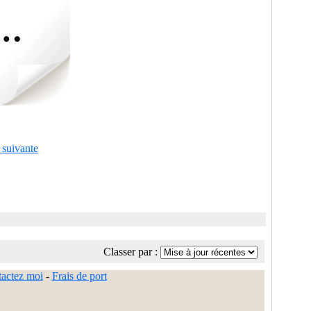
 suivante
Classer par :
actez moi
-
Frais de port