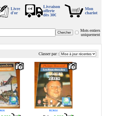
Livraison
Livre
Mon
offerte
d'or
chariot
dès 30€
Mots entiers
uniquement
Classer par :
2
2
3616
R13614