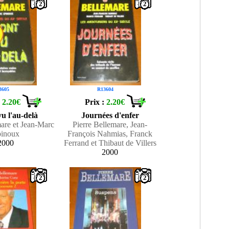
2
2
3605
R13604
:
2.20€
Prix :
2.20€
vu l'au-delà
Journées d'enfer
mare et Jean-Marc
Pierre Bellemare, Jean-
inoux
François Nahmias, Franck
2000
Ferrand et Thibaut de Villers
2000
2
2