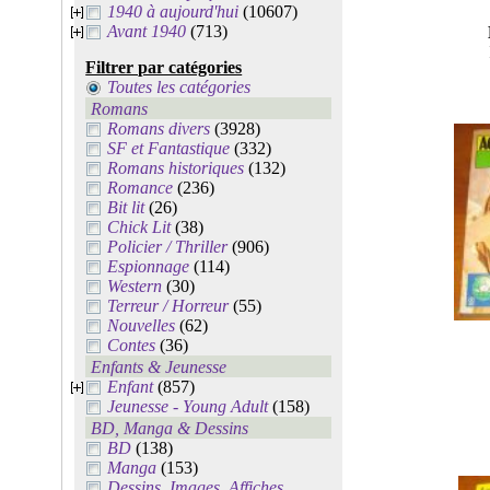
1940 à aujourd'hui
(10607)
Avant 1940
(713)
Filtrer par catégories
Toutes les catégories
Romans
Romans divers
(3928)
SF et Fantastique
(332)
Romans historiques
(132)
Romance
(236)
Bit lit
(26)
Chick Lit
(38)
Policier / Thriller
(906)
Espionnage
(114)
Western
(30)
Terreur / Horreur
(55)
Nouvelles
(62)
Contes
(36)
Enfants & Jeunesse
Enfant
(857)
Jeunesse - Young Adult
(158)
BD, Manga & Dessins
BD
(138)
Manga
(153)
Dessins, Images, Affiches,