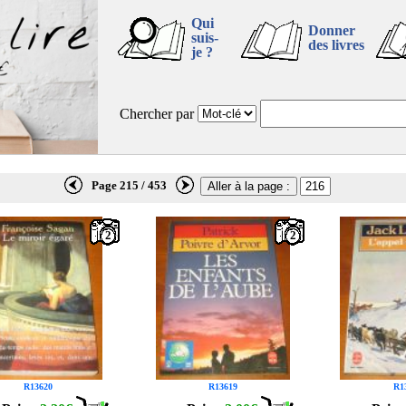
Qui
Donner
suis-
des livres
je ?
Chercher par
Page 215 / 453
2
2
R13620
R13619
R1