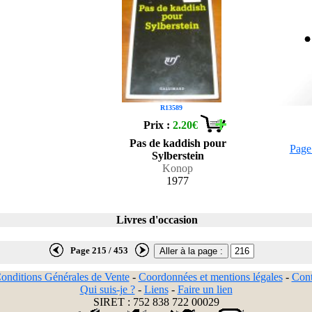
R13589
Prix :
2.20€
Pas de kaddish pour
Page
Sylberstein
Konop
1977
Livres d'occasion
Page 215 / 453
onditions Générales de Vente
-
Coordonnées et mentions légales
-
Cont
Qui suis-je ?
-
Liens
-
Faire un lien
SIRET : 752 838 722 00029