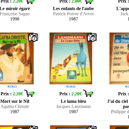
Prix :
2.20€
Prix :
2.00€
Prix 
Le miroir égaré
Les enfants de l'aube
L'app
Françoise Sagan
Patrick Poivre d'Arvor
Jac
1998
1987
2
2
R13613
R13612
R1
Prix :
2.20€
Prix :
2.20€
Prix 
Mort sur le Nil
Le lama bleu
J'ai du cie
Agatha Christie
Jacques Lanzmann
pa
1987
1987
Philippe 