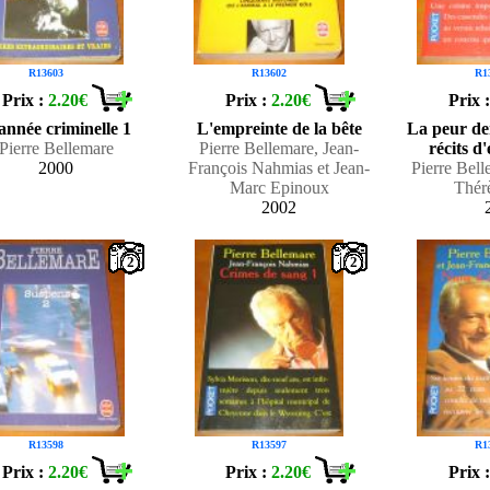
R13603
R13602
R1
Prix :
2.20€
Prix :
2.20€
Prix 
année criminelle 1
L'empreinte de la bête
La peur der
Pierre Bellemare
Pierre Bellemare, Jean-
récits d
2000
François Nahmias et Jean-
Pierre Bell
Marc Epinoux
Thér
2002
2
2
R13598
R13597
R1
Prix :
2.20€
Prix :
2.20€
Prix 