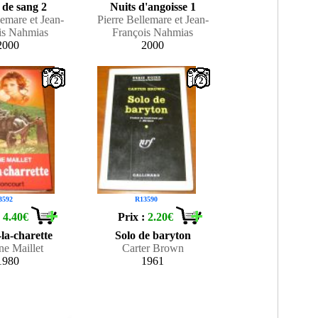
 de sang 2
Nuits d'angoisse 1
lemare et Jean-
Pierre Bellemare et Jean-
is Nahmias
François Nahmias
2000
2000
2
2
3592
R13590
:
4.40€
Prix :
2.20€
-la-charette
Solo de baryton
ne Maillet
Carter Brown
1980
1961