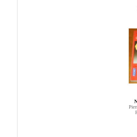
N
Pier