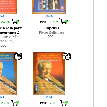
3600
R13599
:
2.20€
Prix :
2.20€
rière la porte,
Suspens 1
'épouvante 2
Pierre Bellemare
emare et Marie-
2001
èse Cuny
2000
2
2
3596
R13595
:
2.20€
Prix :
2.20€