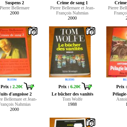
Suspens 2
Crime de sang 1
Crime
Pierre Bellemare
Pierre Bellemare et Jean-
Pierre Bel
2000
François Nahmias
Franço
2000
2
2
R13594
R13593
R1
Prix :
2.20€
Prix :
6.20€
Prix 
uits d'angoisse 2
Le bûcher des vanités
Pélagie
re Bellemare et Jean-
Tom Wolfe
Antoi
François Nahmias
1988
2000
2