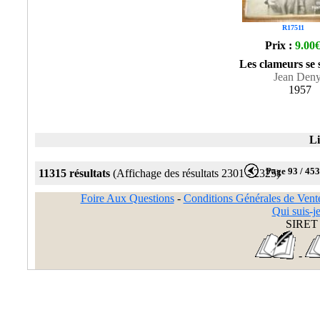
R17511
Prix :
9.00
Les clameurs se 
Jean Den
1957
Li
Page 93 / 45
11315 résultats
(Affichage des résultats 2301 - 2325)
Foire Aux Questions
-
Conditions Générales de Vent
Qui suis-je
SIRET 
-