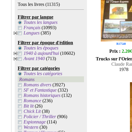
Tous les livres
(11315)
Filtrer par langue
Toutes les langues
Français
(10993)
Langues
(385)
Filtrer par époque d'édition
R17540
Toutes les époques
Prix :
2.20
1940 à aujourd'hui
(10602)
Avant 1940
(713)
Trucks sur l’Orie
Claude Ra
Filtrer par catégories
1978
Toutes les catégories
Romans
Romans divers
(3927)
SF et Fantastique
(332)
Romans historiques
(132)
Romance
(236)
Bit lit
(26)
Chick Lit
(38)
Policier / Thriller
(906)
Espionnage
(114)
Western
(30)