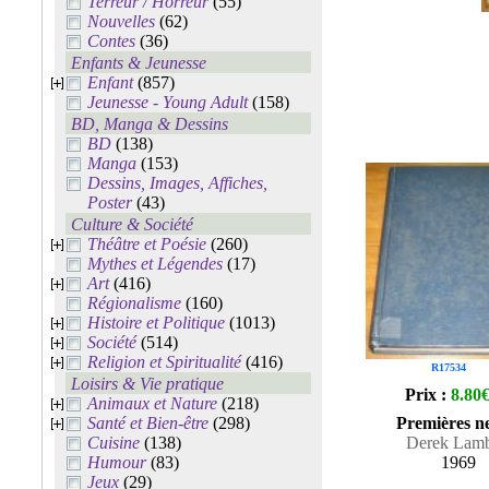
Terreur / Horreur
(55)
Nouvelles
(62)
Contes
(36)
Enfants & Jeunesse
Enfant
(857)
Jeunesse - Young Adult
(158)
BD, Manga & Dessins
BD
(138)
Manga
(153)
Dessins, Images, Affiches,
Poster
(43)
Culture & Société
Théâtre et Poésie
(260)
Mythes et Légendes
(17)
Art
(416)
Régionalisme
(160)
Histoire et Politique
(1013)
Société
(514)
Religion et Spiritualité
(416)
R17534
Loisirs & Vie pratique
Prix :
8.80
Animaux et Nature
(218)
Santé et Bien-être
(298)
Premières ne
Cuisine
(138)
Derek Lamb
Humour
(83)
1969
Jeux
(29)