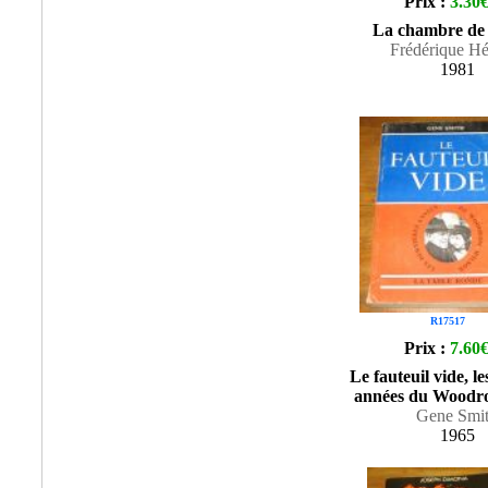
Prix :
3.30
La chambre de
Frédérique Hé
1981
R17517
Prix :
7.60
Le fauteuil vide, l
années du Woodr
Gene Smi
1965