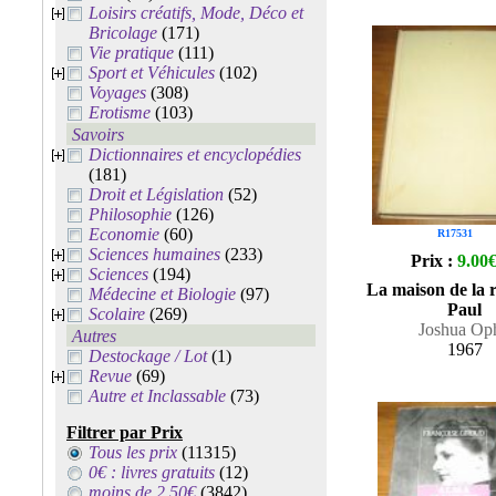
Loisirs créatifs, Mode, Déco et
Bricolage
(171)
Vie pratique
(111)
Sport et Véhicules
(102)
Voyages
(308)
Erotisme
(103)
Savoirs
Dictionnaires et encyclopédies
(181)
Droit et Législation
(52)
Philosophie
(126)
Economie
(60)
R17531
Sciences humaines
(233)
Prix :
9.00
Sciences
(194)
La maison de la r
Médecine et Biologie
(97)
Paul
Scolaire
(269)
Joshua Oph
Autres
1967
Destockage / Lot
(1)
Revue
(69)
Autre et Inclassable
(73)
Filtrer par Prix
Tous les prix
(11315)
0€ : livres gratuits
(12)
moins de 2.50€
(3842)