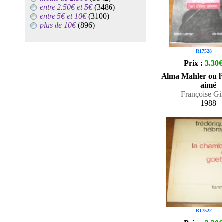
entre 2.50€ et 5€
(3486)
entre 5€ et 10€
(3100)
plus de 10€
(896)
R17528
Prix :
3.30
Alma Mahler ou l’
aimé
Françoise Gi
1988
R17522