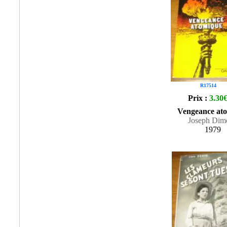
R17514
Prix :
3.30
Vengeance at
Joseph Dim
1979