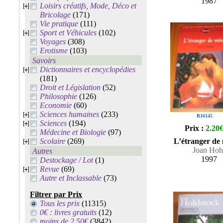
1987
Loisirs créatifs, Mode, Déco et
Bricolage
(171)
Vie pratique
(111)
Sport et Véhicules
(102)
Voyages
(308)
Erotisme
(103)
Savoirs
Dictionnaires et encyclopédies
(181)
Droit et Législation
(52)
Philosophie
(126)
Economie
(60)
Sciences humaines
(233)
R16145
Sciences
(194)
Prix :
2.20
Médecine et Biologie
(97)
Scolaire
(269)
L’étranger de 
Joan Hoh
Autres
1997
Destockage / Lot
(1)
Revue
(69)
Autre et Inclassable
(73)
Filtrer par Prix
Tous les prix
(11315)
0€ : livres gratuits
(12)
moins de 2.50€
(3842)