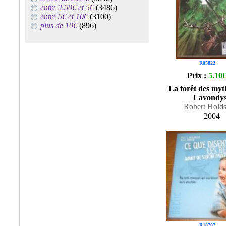
entre 2.50€ et 5€
(3486)
entre 5€ et 10€
(3100)
plus de 10€
(896)
R05822
Prix :
5.10
La forêt des myt
Lavondys
Robert Holds
2004
R18707