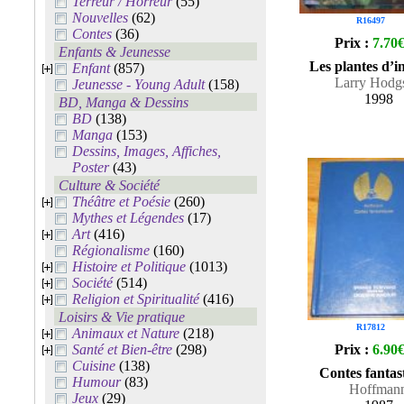
Terreur / Horreur
(55)
Nouvelles
(62)
R16497
Contes
(36)
Prix :
7.70
Enfants & Jeunesse
Les plantes d’i
Enfant
(857)
Larry Hodg
Jeunesse - Young Adult
(158)
1998
BD, Manga & Dessins
BD
(138)
Manga
(153)
Dessins, Images, Affiches,
Poster
(43)
Culture & Société
Théâtre et Poésie
(260)
Mythes et Légendes
(17)
Art
(416)
Régionalisme
(160)
Histoire et Politique
(1013)
Société
(514)
Religion et Spiritualité
(416)
Loisirs & Vie pratique
R17812
Animaux et Nature
(218)
Santé et Bien-être
(298)
Prix :
6.90
Cuisine
(138)
Contes fantas
Humour
(83)
Hoffman
Jeux
(29)