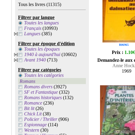
Tous les livres
(11315)
Filtrer par langue
Toutes les langues
Français
(10993)
Langues
(385)
Filtrer par époque d'édition
R06965
Toutes les époques
Prix :
1.10
1940 à aujourd'hui
(10602)
Avant 1940
(713)
Demandez-le aux 
Anne Hock
Filtrer par catégories
1969
Toutes les catégories
Romans
Romans divers
(3927)
SF et Fantastique
(332)
Romans historiques
(132)
Romance
(236)
Bit lit
(26)
Chick Lit
(38)
Policier / Thriller
(906)
Espionnage
(114)
Western
(30)