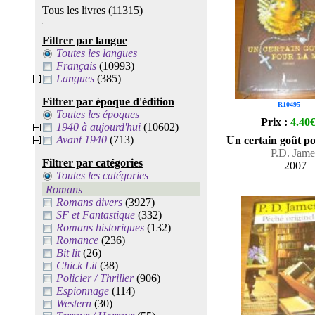
Tous les livres
(11315)
Filtrer par langue
Toutes les langues
Français
(10993)
Langues
(385)
Filtrer par époque d'édition
R10495
Toutes les époques
Prix :
4.40
1940 à aujourd'hui
(10602)
Avant 1940
(713)
Un certain goût po
P.D. Jame
Filtrer par catégories
2007
Toutes les catégories
Romans
Romans divers
(3927)
SF et Fantastique
(332)
Romans historiques
(132)
Romance
(236)
Bit lit
(26)
Chick Lit
(38)
Policier / Thriller
(906)
Espionnage
(114)
Western
(30)