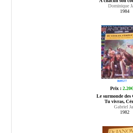
A chacun son cou
Dominique J
1984
R09577
Prix :
2.20
Le surmonde des 
Tu vivras, Cé
Gabriel J
1982