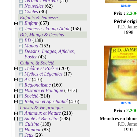
Terreur / Horreur
(55)
Nouvelles
(62)
R09190
Contes
(36)
Prix :
2.20
Enfants & Jeunesse
Péché origi
Enfant
(857)
P.D. Jame
Jeunesse - Young Adult
(158)
1998
BD, Manga & Dessins
BD
(138)
Manga
(153)
Dessins, Images, Affiches,
Poster
(43)
Culture & Société
Théâtre et Poésie
(260)
Mythes et Légendes
(17)
Art
(416)
Régionalisme
(160)
Histoire et Politique
(1013)
Société
(514)
Religion et Spiritualité
(416)
R07778
Loisirs & Vie pratique
Prix :
2.20
Animaux et Nature
(218)
Santé et Bien-être
(298)
Meurtres en blou
Cuisine
(138)
P.D. Jame
Humour
(83)
1991
Jeux
(29)