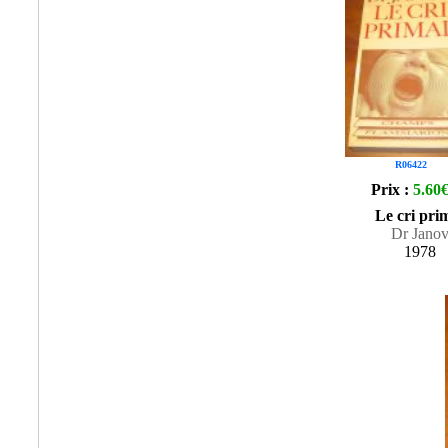
R06422
Prix :
5.60
Le cri pri
Dr Jano
1978