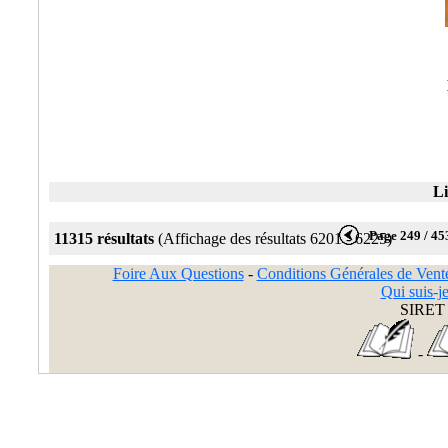
Li
Page 249 / 45
11315 résultats
(Affichage des résultats 6201 - 6225)
Foire Aux Questions
-
Conditions Générales de Vent
Qui suis-je
SIRET 
-