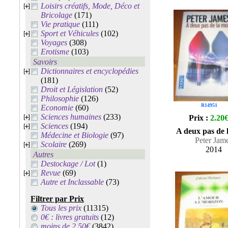
Loisirs créatifs, Mode, Déco et
Bricolage
(171)
Vie pratique
(111)
Sport et Véhicules
(102)
Voyages
(308)
Erotisme
(103)
Savoirs
Dictionnaires et encyclopédies
(181)
Droit et Législation
(52)
Philosophie
(126)
R14951
Economie
(60)
Sciences humaines
(233)
Prix :
2.20
Sciences
(194)
A deux pas de 
Médecine et Biologie
(97)
Peter Jam
Scolaire
(269)
2014
Autres
Destockage / Lot
(1)
Revue
(69)
Autre et Inclassable
(73)
Filtrer par Prix
Tous les prix
(11315)
0€ : livres gratuits
(12)
moins de 2.50€
(3842)