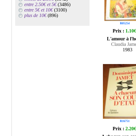
entre 2.50€ et 5€
(3486)
entre 5€ et 10€
(3100)
plus de 10€
(896)
R05254
Prix :
1.10
L'amour à l'h
Claudia Jam
1983
R16751
Prix :
2.20