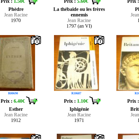
Prix :
1.50€
Prix :
5.60€
Prix 
Phèdre
La thébaïde ou les frères
P
Jean Racine
ennemis
Jea
1970
Jean Racine
1797 (an VI)
1
1
R00690
R10687
R1
Prix :
6.40€
Prix :
1.10€
Prix 
Esther
Iphigénie
Bri
Jean Racine
Jean Racine
Jea
1912
1971