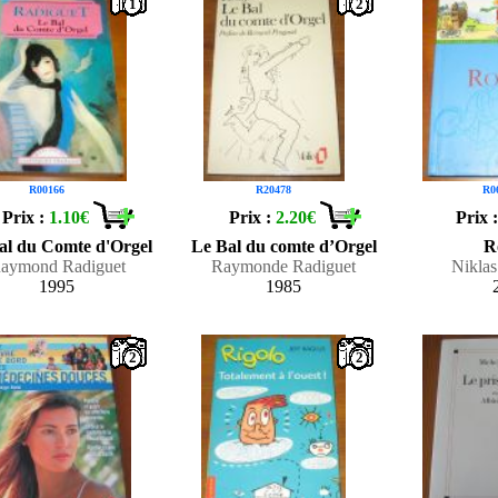
1
2
R00166
R20478
R0
Prix :
1.10€
Prix :
2.20€
Prix 
al du Comte d'Orgel
Le Bal du comte d’Orgel
R
aymond Radiguet
Raymonde Radiguet
Nikla
1995
1985
2
2