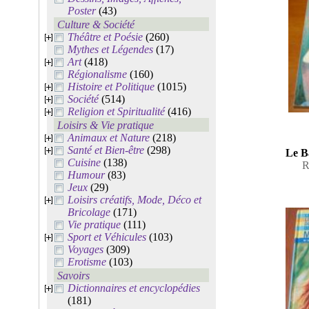
Poster
(43)
Culture & Société
Théâtre et Poésie
(260)
Mythes et Légendes
(17)
Art
(418)
Régionalisme
(160)
Histoire et Politique
(1015)
Société
(514)
Religion et Spiritualité
(416)
Loisirs & Vie pratique
Animaux et Nature
(218)
Santé et Bien-être
(298)
Le B
Cuisine
(138)
R
Humour
(83)
Jeux
(29)
Loisirs créatifs, Mode, Déco et
Bricolage
(171)
Vie pratique
(111)
Sport et Véhicules
(103)
Voyages
(309)
Erotisme
(103)
Savoirs
Dictionnaires et encyclopédies
(181)