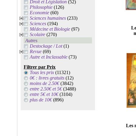
Droit et Législation
(52)
Philosophie
(126)
Economie
(60)
Sciences humaines
(233)
Sciences
(194)
Le
Médecine et Biologie
(97)
m
Scolaire
(270)
Autres
Destockage / Lot
(1)
Revue
(69)
Autre et Inclassable
(73)
Filtrer par Prix
Tous les prix
(11321)
0€ : livres gratuits
(12)
moins de 2.50€
(3842)
entre 2.50€ et 5€
(3488)
entre 5€ et 10€
(3104)
plus de 10€
(896)
Les 