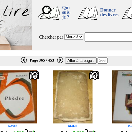
Qui
Donner
suis-
des livres
je ?
Chercher par
Page 365 / 453
1
4
R00587
R12134
R1