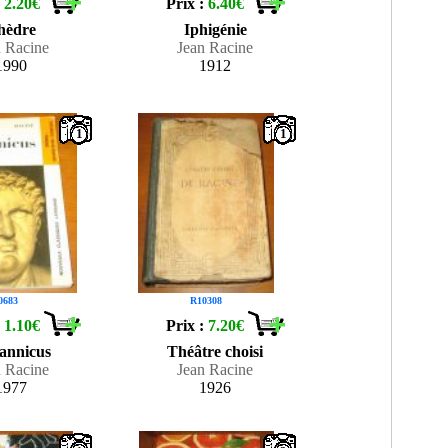
:
2.20€
Prix :
6.40€
hèdre
Iphigénie
n Racine
Jean Racine
1990
1912
1
1
0683
R10308
:
1.10€
Prix :
7.20€
tannicus
Théâtre choisi
n Racine
Jean Racine
1977
1926