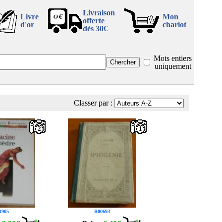
Livraison
Livre
Mon
offerte
d'or
chariot
dès 30€
Mots entiers
uniquement
Classer par :
2
1
1905
R00693