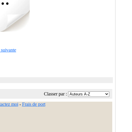
 suivante
Classer par :
actez moi
-
Frais de port