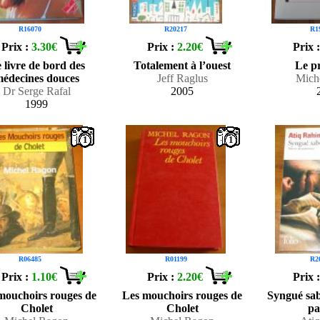
R16070
R20217
R1
Prix :
3.30€
Prix :
2.20€
Prix 
 livre de bord des
Totalement à l’ouest
Le p
édecines douces
Jeff Raglus
Mich
Dr Serge Rafal
2005
1999
1
1
R06485
R01199
R2
Prix :
1.10€
Prix :
2.20€
Prix 
mouchoirs rouges de
Les mouchoirs rouges de
Syngué sab
Cholet
Cholet
pa