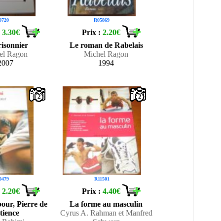
9720
R05869
:
3.30€
Prix :
2.20€
risonnier
Le roman de Rabelais
el Ragon
Michel Ragon
2007
1994
2
2
0479
R11501
:
2.20€
Prix :
4.40€
our, Pierre de
La forme au masculin
tience
Cyrus A. Rahman et Manfred