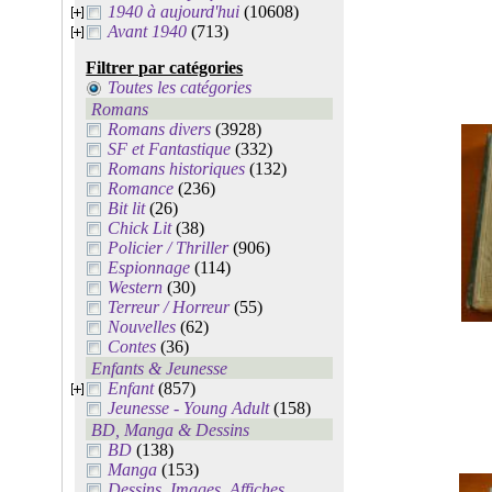
1940 à aujourd'hui
(10608)
Avant 1940
(713)
Filtrer par catégories
Toutes les catégories
Romans
Romans divers
(3928)
SF et Fantastique
(332)
Romans historiques
(132)
Romance
(236)
Bit lit
(26)
Chick Lit
(38)
Policier / Thriller
(906)
Espionnage
(114)
Western
(30)
Terreur / Horreur
(55)
Nouvelles
(62)
Contes
(36)
Enfants & Jeunesse
Enfant
(857)
Jeunesse - Young Adult
(158)
BD, Manga & Dessins
BD
(138)
Manga
(153)
Dessins, Images, Affiches,