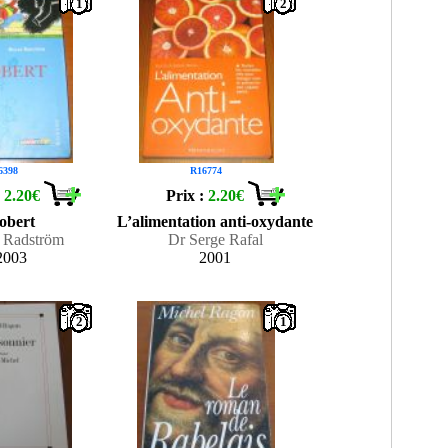
1
2
6398
R16774
:
2.20€
Prix :
2.20€
obert
L’alimentation anti-oxydante
s Radström
Dr Serge Rafal
2003
2001
2
1