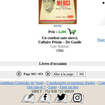
R16766
Prix :
4.40€
Un combat sans merci,
Page
l’affaire Pétain – De Gaulle
Guy Raïssac
1966
Livres d'occasion
Page 365 / 453
onditions Générales de Vente
-
Coordonnées et mentions légales
-
Cont
Qui suis-je ?
-
Liens
-
Faire un lien
SIRET : 752 838 722 00029
-
-
-