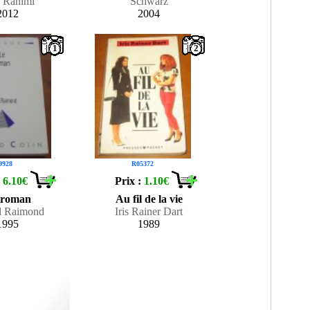
q Rahimi
Schwarz
2012
2004
1
2
9928
R05372
:
6.10€
Prix :
1.10€
 roman
Au fil de la vie
l Raimond
Iris Rainer Dart
1995
1989