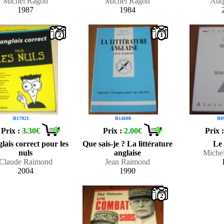
Michel Ragon
Michel Ragon
Ati
1987
1984
2
1
R17021
R14608
R0
Prix :
3.30€
Prix :
2.00€
Prix 
lais correct pour les
Que sais-je ? La littérature
Le
nuls
anglaise
Miche
Claude Raimond
Jean Raimond
2004
1990
2