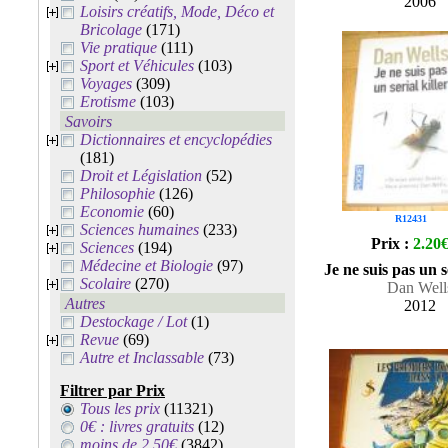
2006
Loisirs créatifs, Mode, Déco et
Bricolage
(171)
Vie pratique
(111)
Sport et Véhicules
(103)
Voyages
(309)
Erotisme
(103)
Savoirs
Dictionnaires et encyclopédies
(181)
Droit et Législation
(52)
Philosophie
(126)
Economie
(60)
R12431
Sciences humaines
(233)
Prix :
2.20
Sciences
(194)
Médecine et Biologie
(97)
Je ne suis pas un se
Scolaire
(270)
Dan Well
Autres
2012
Destockage / Lot
(1)
Revue
(69)
Autre et Inclassable
(73)
Filtrer par Prix
Tous les prix
(11321)
0€ : livres gratuits
(12)
moins de 2.50€
(3842)