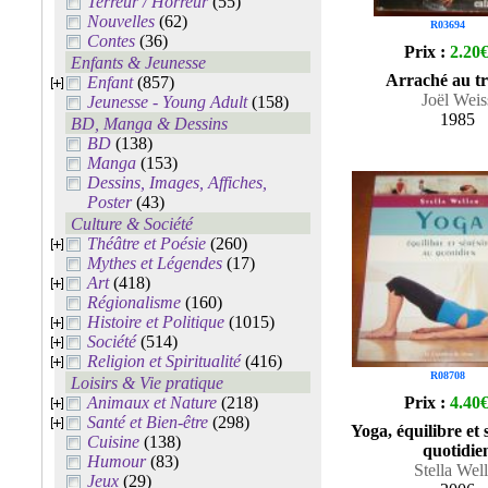
Terreur / Horreur
(55)
Nouvelles
(62)
R03694
Contes
(36)
Prix :
2.20
Enfants & Jeunesse
Arraché au tr
Enfant
(857)
Joël Weis
Jeunesse - Young Adult
(158)
1985
BD, Manga & Dessins
BD
(138)
Manga
(153)
Dessins, Images, Affiches,
Poster
(43)
Culture & Société
Théâtre et Poésie
(260)
Mythes et Légendes
(17)
Art
(418)
Régionalisme
(160)
Histoire et Politique
(1015)
Société
(514)
Religion et Spiritualité
(416)
R08708
Loisirs & Vie pratique
Animaux et Nature
(218)
Prix :
4.40
Santé et Bien-être
(298)
Yoga, équilibre et 
Cuisine
(138)
quotidie
Humour
(83)
Stella Well
Jeux
(29)