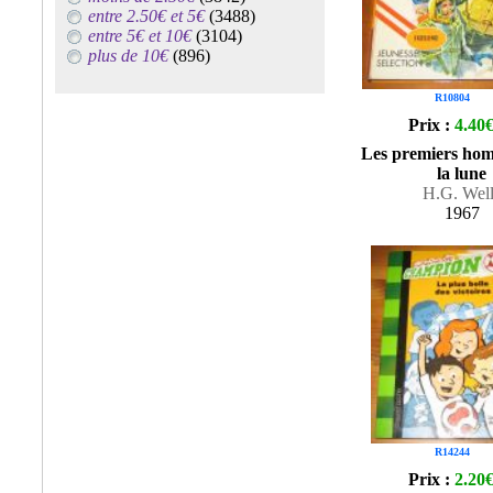
entre 2.50€ et 5€
(3488)
entre 5€ et 10€
(3104)
plus de 10€
(896)
R10804
Prix :
4.40
Les premiers ho
la lune
H.G. Well
1967
R14244
Prix :
2.20