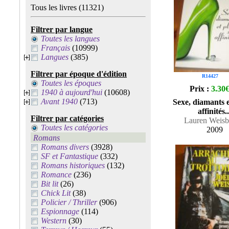
Tous les livres
(11321)
Filtrer par langue
Toutes les langues
Français
(10999)
Langues
(385)
Filtrer par époque d'édition
R14427
Toutes les époques
Prix :
3.30
1940 à aujourd'hui
(10608)
Avant 1940
(713)
Sexe, diamants e
affinités..
Filtrer par catégories
Lauren Weisb
Toutes les catégories
2009
Romans
Romans divers
(3928)
SF et Fantastique
(332)
Romans historiques
(132)
Romance
(236)
Bit lit
(26)
Chick Lit
(38)
Policier / Thriller
(906)
Espionnage
(114)
Western
(30)