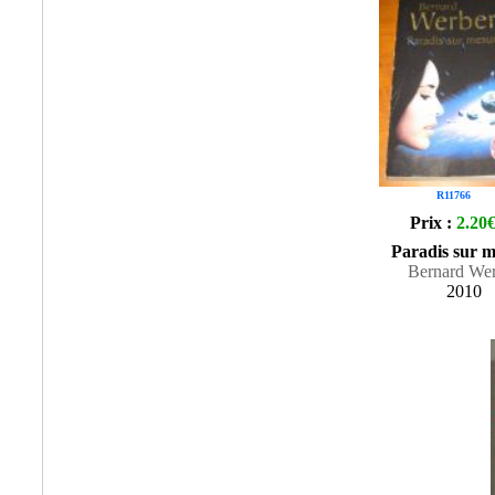
R11766
Prix :
2.20
Paradis sur 
Bernard We
2010