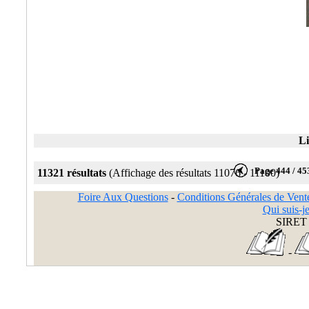
Li
Page 444 / 45
11321 résultats
(Affichage des résultats 11076 - 11100)
Foire Aux Questions
-
Conditions Générales de Vent
Qui suis-je
SIRET 
-