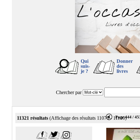
Qui
Donner
suis-
des
je ?
livres
Chercher par
Page 444 / 45
11321 résultats
(Affichage des résultats 11076 - 11100)