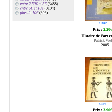
entre 2.50€ et 5€
(3488)
entre 5€ et 10€
(3104)
plus de 10€
(896)
R17282
Prix :
2.20
Histoire de l’art et
Patrick We
2005
R11545
Prix :
3.90