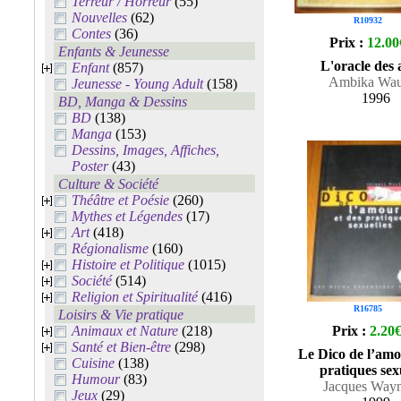
Terreur / Horreur
(55)
Nouvelles
(62)
R10932
Contes
(36)
Prix :
12.00
Enfants & Jeunesse
L'oracle des 
Enfant
(857)
Ambika Wau
Jeunesse - Young Adult
(158)
1996
BD, Manga & Dessins
BD
(138)
Manga
(153)
Dessins, Images, Affiches,
Poster
(43)
Culture & Société
Théâtre et Poésie
(260)
Mythes et Légendes
(17)
Art
(418)
Régionalisme
(160)
Histoire et Politique
(1015)
Société
(514)
Religion et Spiritualité
(416)
R16785
Loisirs & Vie pratique
Animaux et Nature
(218)
Prix :
2.20
Santé et Bien-être
(298)
Le Dico de l’amo
Cuisine
(138)
pratiques sex
Humour
(83)
Jacques Way
Jeux
(29)