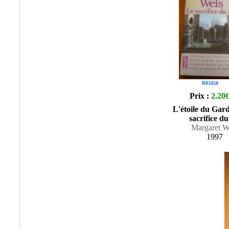
R03458
Prix :
2.20
L'étoile du Gard
sacrifice du
Margaret W
1997