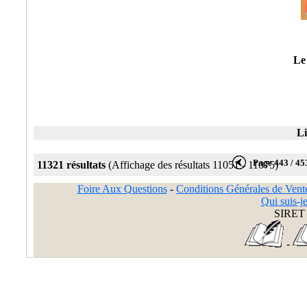
Le 
Li
Page 443 / 45
11321 résultats
(Affichage des résultats 11051 - 11075)
Foire Aux Questions
-
Conditions Générales de Vent
Qui suis-je
SIRET 
-