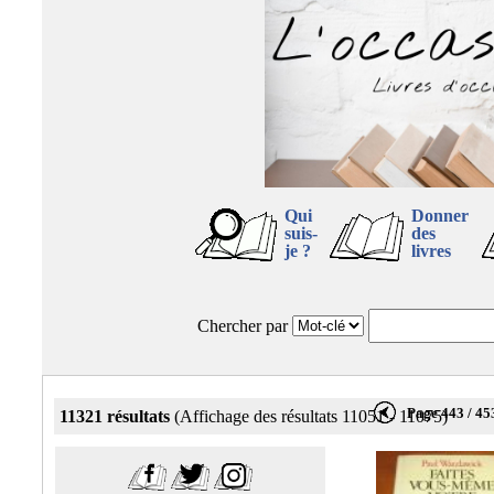
Qui
Donner
suis-
des
je ?
livres
Chercher par
Page 443 / 45
11321 résultats
(Affichage des résultats 11051 - 11075)