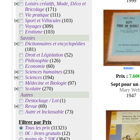
1999
Loisirs créatifs, Mode, Déco et
Bricolage
(171)
Vie pratique
(111)
Sport et Véhicules
(103)
Voyages
(309)
Erotisme
(103)
Savoirs
Dictionnaires et encyclopédies
(181)
Droit et Législation
(52)
Philosophie
(126)
Economie
(60)
R00483
Sciences humaines
(233)
Prix :
7.60
Sciences
(194)
Médecine et Biologie
(97)
Sept pour un 
Scolaire
(270)
Mary We
Autres
1947
Destockage / Lot
(1)
Revue
(69)
Autre et Inclassable
(73)
Filtrer par Prix
Tous les prix
(11321)
0€ : livres gratuits
(12)
moins de 2.50€
(3842)