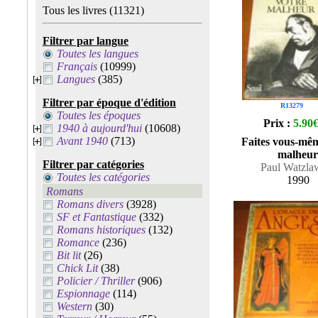
Tous les livres
(11321)
Filtrer par langue
Toutes les langues
Français
(10999)
Langues
(385)
Filtrer par époque d'édition
R13279
Toutes les époques
Prix :
5.90
1940 à aujourd'hui
(10608)
Avant 1940
(713)
Faites vous-mê
malheur
Filtrer par catégories
Paul Watzla
Toutes les catégories
1990
Romans
Romans divers
(3928)
SF et Fantastique
(332)
Romans historiques
(132)
Romance
(236)
Bit lit
(26)
Chick Lit
(38)
Policier / Thriller
(906)
Espionnage
(114)
Western
(30)