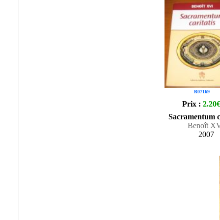
R07169
Prix :
2.20
Sacramentum ca
Benoît X
2007