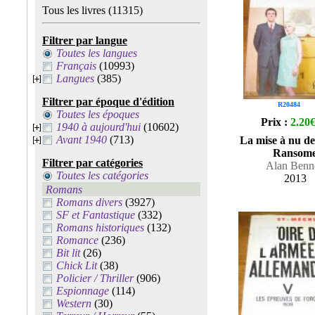
Tous les livres
(11315)
Filtrer par langue
Toutes les langues
Français
(10993)
Langues
(385)
Filtrer par époque d'édition
R20484
Toutes les époques
Prix :
2.20
1940 à aujourd'hui
(10602)
Avant 1940
(713)
La mise à nu d
Ransom
Filtrer par catégories
Alan Benne
Toutes les catégories
2013
Romans
Romans divers
(3927)
SF et Fantastique
(332)
Romans historiques
(132)
Romance
(236)
Bit lit
(26)
Chick Lit
(38)
Policier / Thriller
(906)
Espionnage
(114)
Western
(30)