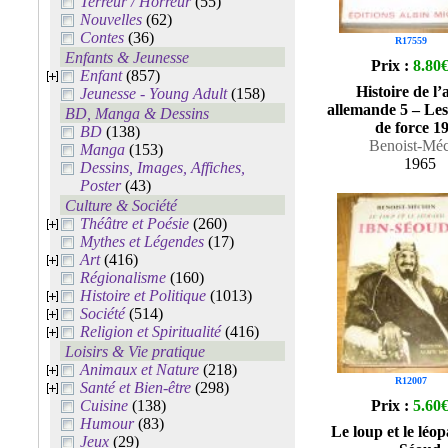
Terreur / Horreur
(55)
Nouvelles
(62)
Contes
(36)
R17559
Enfants & Jeunesse
Prix :
8.80
Enfant
(857)
Histoire de l
Jeunesse - Young Adult
(158)
allemande 5 – Les
BD, Manga & Dessins
de force 1
BD
(138)
Benoist-Mé
Manga
(153)
1965
Dessins, Images, Affiches,
Poster
(43)
Culture & Société
Théâtre et Poésie
(260)
Mythes et Légendes
(17)
Art
(416)
Régionalisme
(160)
Histoire et Politique
(1013)
Société
(514)
Religion et Spiritualité
(416)
Loisirs & Vie pratique
Animaux et Nature
(218)
R12007
Santé et Bien-être
(298)
Cuisine
(138)
Prix :
5.60
Humour
(83)
Le loup et le léo
Jeux
(29)