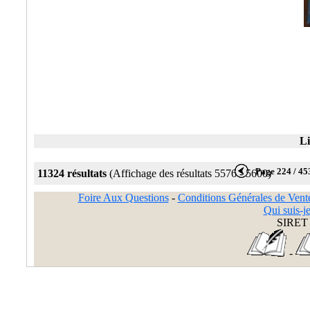
Li
Page 224 / 45
11324 résultats
(Affichage des résultats 5576 - 5600)
Foire Aux Questions
-
Conditions Générales de Vent
Qui suis-je
SIRET 
-