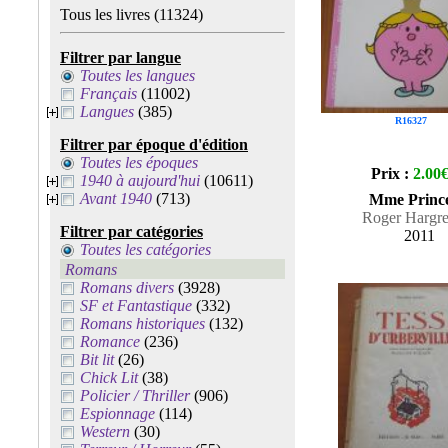
Tous les livres
(11324)
Filtrer par langue
Toutes les langues
Français
(11002)
Langues
(385)
R16327
Filtrer par époque d'édition
Toutes les époques
Prix :
2.00
1940 à aujourd'hui
(10611)
Avant 1940
(713)
Mme Prince
Roger Hargr
Filtrer par catégories
2011
Toutes les catégories
Romans
Romans divers
(3928)
SF et Fantastique
(332)
Romans historiques
(132)
Romance
(236)
Bit lit
(26)
Chick Lit
(38)
Policier / Thriller
(906)
Espionnage
(114)
Western
(30)