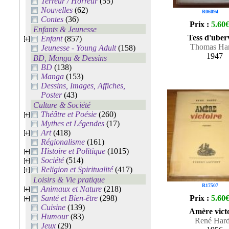
Terreur / Horreur
(55)
Nouvelles
(62)
R06094
Contes
(36)
Prix :
5.60
Enfants & Jeunesse
Tess d'uberv
Enfant
(857)
Thomas Ha
Jeunesse - Young Adult
(158)
1947
BD, Manga & Dessins
BD
(138)
Manga
(153)
Dessins, Images, Affiches,
Poster
(43)
Culture & Société
Théâtre et Poésie
(260)
Mythes et Légendes
(17)
Art
(418)
Régionalisme
(161)
Histoire et Politique
(1015)
Société
(514)
Religion et Spiritualité
(417)
Loisirs & Vie pratique
R17507
Animaux et Nature
(218)
Santé et Bien-être
(298)
Prix :
5.60
Cuisine
(139)
Amère vict
Humour
(83)
René Har
Jeux
(29)