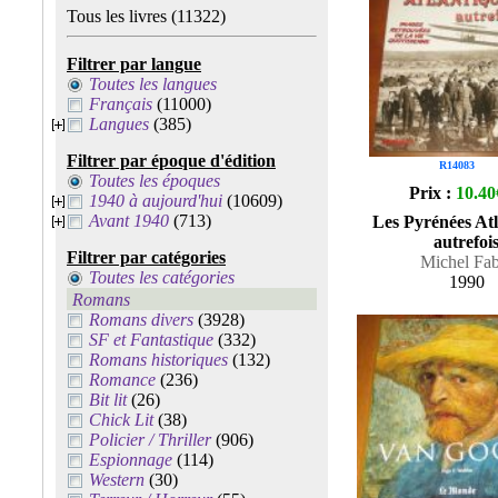
Tous les livres
(11322)
Filtrer par langue
Toutes les langues
Français
(11000)
Langues
(385)
Filtrer par époque d'édition
R14083
Toutes les époques
Prix :
10.40
1940 à aujourd'hui
(10609)
Avant 1940
(713)
Les Pyrénées Atl
autrefoi
Filtrer par catégories
Michel Fab
Toutes les catégories
1990
Romans
Romans divers
(3928)
SF et Fantastique
(332)
Romans historiques
(132)
Romance
(236)
Bit lit
(26)
Chick Lit
(38)
Policier / Thriller
(906)
Espionnage
(114)
Western
(30)