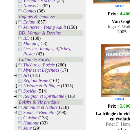
Terreur / Horreur
(55)
Nouvelles
(62)
R16837
Contes
(36)
Prix :
4.40
Enfants & Jeunesse
Van Gog
Enfant
(857)
Ingo F. Wal
Jeunesse - Young Adult
(158)
2005
BD, Manga & Dessins
BD
(138)
Manga
(153)
Dessins, Images, Affiches,
Poster
(43)
Culture & Société
Théâtre et Poésie
(260)
Mythes et Légendes
(17)
Art
(418)
Régionalisme
(161)
Histoire et Politique
(1015)
Société
(514)
Religion et Spiritualité
(416)
R08054
Loisirs & Vie pratique
Prix :
5.80
Animaux et Nature
(218)
Santé et Bien-être
(298)
La trilogie du vid
Cuisine
(138)
en évoluti
Humour
(83)
Peter F. Ham
Jeux
(29)
2012