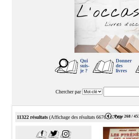
Qui
Donner
suis-
des
je ?
livres
Chercher par
Page 268 / 45
11322 résultats
(Affichage des résultats 6676 - 6700)