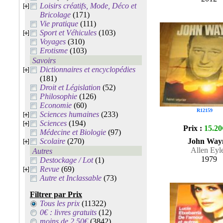
Loisirs créatifs, Mode, Déco et
Bricolage
(171)
Vie pratique
(111)
Sport et Véhicules
(103)
Voyages
(310)
Erotisme
(103)
Savoirs
Dictionnaires et encyclopédies
(181)
Droit et Législation
(52)
Philosophie
(126)
Economie
(60)
R12159
Sciences humaines
(233)
Sciences
(194)
Prix :
15.20
Médecine et Biologie
(97)
Scolaire
(270)
John Way
Allen Eyl
Autres
1979
Destockage / Lot
(1)
Revue
(69)
Autre et Inclassable
(73)
Filtrer par Prix
Tous les prix
(11322)
0€ : livres gratuits
(12)
moins de 2.50€
(3842)