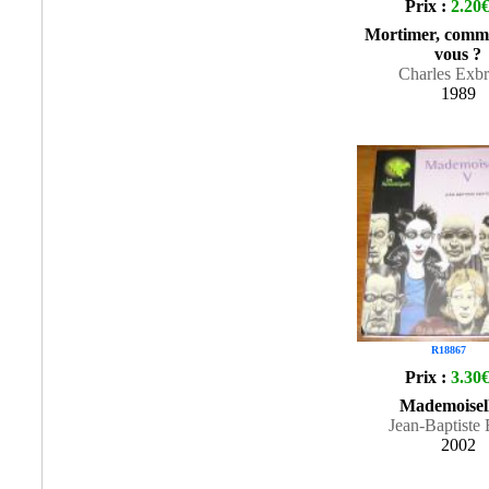
Prix :
2.20
Mortimer, comme
vous ?
Charles Exbr
1989
R18867
Prix :
3.30
Mademoisel
Jean-Baptiste 
2002