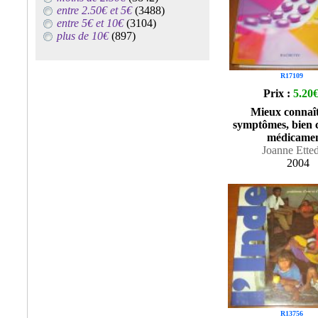
entre 2.50€ et 5€
(3488)
entre 5€ et 10€
(3104)
plus de 10€
(897)
R17109
Prix :
5.20
Mieux connaît
symptômes, bien c
médicamen
Joanne Ette
2004
R13756