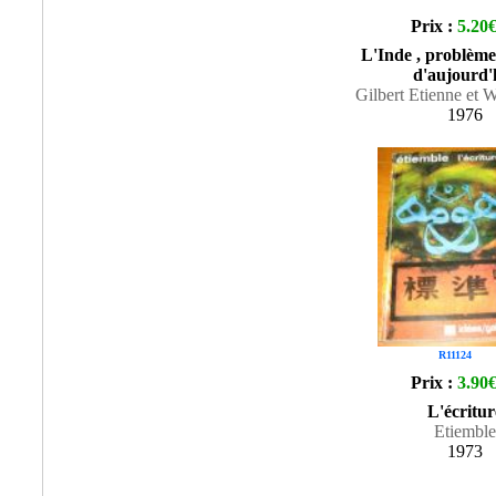
Prix :
5.20
L'Inde , problèmes
d'aujourd'
Gilbert Etienne et 
1976
R11124
Prix :
3.90
L'écritur
Etiemble
1973