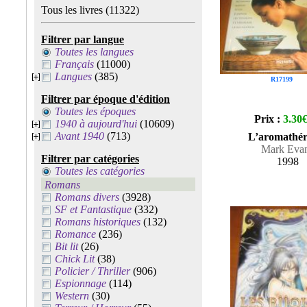
Tous les livres
(11322)
Filtrer par langue
Toutes les langues
Français
(11000)
Langues
(385)
R17199
Filtrer par époque d'édition
Toutes les époques
Prix :
3.30
1940 à aujourd'hui
(10609)
Avant 1940
(713)
L’aromathér
Mark Eva
Filtrer par catégories
1998
Toutes les catégories
Romans
Romans divers
(3928)
SF et Fantastique
(332)
Romans historiques
(132)
Romance
(236)
Bit lit
(26)
Chick Lit
(38)
Policier / Thriller
(906)
Espionnage
(114)
Western
(30)