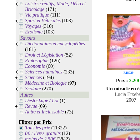
Loisirs créatifs, Mode, Déco et
Bricolage
(171)
Vie pratique
(111)
Sport et Véhicules
(103)
Voyages
(310)
Erotisme
(103)
Savoirs
Dictionnaires et encyclopédies
(181)
Droit et Législation
(52)
Philosophie
(126)
Economie
(60)
Sciences humaines
(233)
R18029
Sciences
(194)
Prix :
2.20
Médecine et Biologie
(97)
Scolaire
(270)
Un miracle en é
Lucia Etxeba
Autres
2007
Destockage / Lot
(1)
Revue
(69)
Autre et Inclassable
(73)
Filtrer par Prix
Tous les prix
(11322)
0€ : livres gratuits
(12)
moins de 2.50€
(3842)