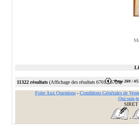
Ma
Li
Page 269 / 45
11322 résultats
(Affichage des résultats 6701 - 6725)
Foire Aux Questions
-
Conditions Générales de Vent
Qui suis-je
SIRET 
-