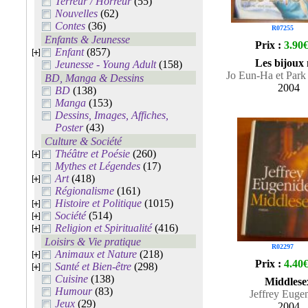
Terreur / Horreur
(55)
Nouvelles
(62)
Contes
(36)
R07255
Enfants & Jeunesse
Prix :
3.90
Enfant
(857)
Les bijoux 
Jeunesse - Young Adult
(158)
Jo Eun-Ha et Park
BD, Manga & Dessins
2004
BD
(138)
Manga
(153)
Dessins, Images, Affiches,
Poster
(43)
Culture & Société
Théâtre et Poésie
(260)
Mythes et Légendes
(17)
Art
(418)
Régionalisme
(161)
Histoire et Politique
(1015)
Société
(514)
Religion et Spiritualité
(416)
Loisirs & Vie pratique
R02297
Animaux et Nature
(218)
Prix :
4.40
Santé et Bien-être
(298)
Cuisine
(138)
Middlese
Humour
(83)
Jeffrey Euge
Jeux
(29)
2004