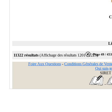
C
Li
Page 49 / 45
11322 résultats
(Affichage des résultats 1201 - 1225)
Foire Aux Questions
-
Conditions Générales de Vent
Qui suis-je
SIRET 
-