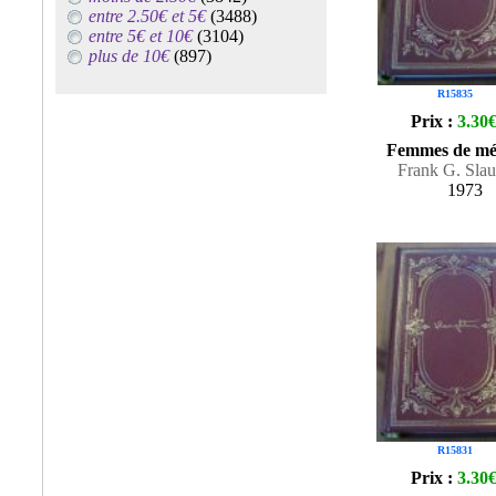
entre 2.50€ et 5€
(3488)
entre 5€ et 10€
(3104)
plus de 10€
(897)
R15835
Prix :
3.30
Femmes de mé
Frank G. Slau
1973
R15831
Prix :
3.30