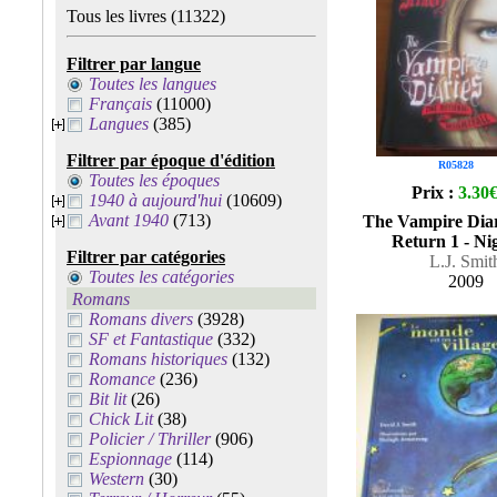
Tous les livres
(11322)
Filtrer par langue
Toutes les langues
Français
(11000)
Langues
(385)
Filtrer par époque d'édition
R05828
Toutes les époques
Prix :
3.30
1940 à aujourd'hui
(10609)
Avant 1940
(713)
The Vampire Diar
Return 1 - Nig
Filtrer par catégories
L.J. Smit
Toutes les catégories
2009
Romans
Romans divers
(3928)
SF et Fantastique
(332)
Romans historiques
(132)
Romance
(236)
Bit lit
(26)
Chick Lit
(38)
Policier / Thriller
(906)
Espionnage
(114)
Western
(30)