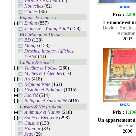
Terreur / Horreur
(55)
Nouvelles
(62)
R14830
Contes
(36)
Prix :
2.20
Enfants & Jeunesse
Le monde est un
Enfant
(857)
David J. Smith e
Jeunesse - Young Adult
(158)
Armstron
BD, Manga & Dessins
2002
BD
(138)
Manga
(153)
Dessins, Images, Affiches,
Poster
(43)
Culture & Société
Théâtre et Poésie
(260)
Mythes et Légendes
(17)
Art
(418)
Régionalisme
(161)
Histoire et Politique
(1015)
Société
(514)
Religion et Spiritualité
(416)
R06272
Loisirs & Vie pratique
Animaux et Nature
(218)
Prix :
1.10
Santé et Bien-être
(298)
Un appartement à
Cuisine
(138)
Jane Smil
Humour
(83)
2006
Jeux
(29)