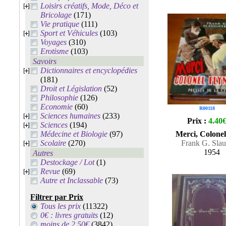
Loisirs créatifs, Mode, Déco et
Bricolage
(171)
Vie pratique
(111)
Sport et Véhicules
(103)
Voyages
(310)
Erotisme
(103)
Savoirs
Dictionnaires et encyclopédies
(181)
Droit et Législation
(52)
Philosophie
(126)
Economie
(60)
R00118
Sciences humaines
(233)
Prix :
4.40
Sciences
(194)
Médecine et Biologie
(97)
Merci, Colone
Scolaire
(270)
Frank G. Slau
1954
Autres
Destockage / Lot
(1)
Revue
(69)
Autre et Inclassable
(73)
Filtrer par Prix
Tous les prix
(11322)
0€ : livres gratuits
(12)
moins de 2.50€
(3842)