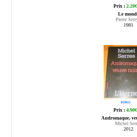
Prix :
2.20
Le mond
Pierre Ser
1981
R19651
Prix :
4.90
Andromaque, veu
Michel Ser
2012