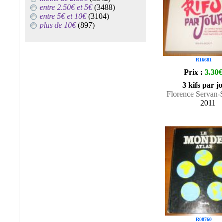
entre 2.50€ et 5€
(3488)
entre 5€ et 10€
(3104)
plus de 10€
(897)
R16681
Prix :
3.30
3 kifs par j
Florence Servan-
2011
R08760