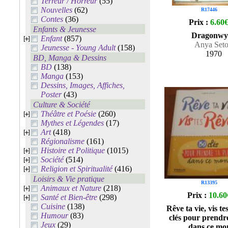
Terreur / Horreur
(55)
Nouvelles
(62)
R17446
Contes
(36)
Prix :
6.60
Enfants & Jeunesse
Dragonwy
Enfant
(857)
Anya Set
Jeunesse - Young Adult
(158)
1970
BD, Manga & Dessins
BD
(138)
Manga
(153)
Dessins, Images, Affiches,
Poster
(43)
Culture & Société
Théâtre et Poésie
(260)
Mythes et Légendes
(17)
Art
(418)
Régionalisme
(161)
Histoire et Politique
(1015)
Société
(514)
Religion et Spiritualité
(416)
Loisirs & Vie pratique
R13395
Animaux et Nature
(218)
Prix :
10.60
Santé et Bien-être
(298)
Cuisine
(138)
Rêve ta vie, vis te
Humour
(83)
clés pour prendre
Jeux
(29)
dans ce mo