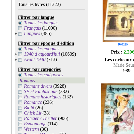
Tous les livres
(11322)
Filtrer par langue
Toutes les langues
Français
(11000)
Langues
(385)
Filtrer par époque d'édition
R06229
Toutes les époques
Prix :
2.20
1940 à aujourd'hui
(10609)
Avant 1940
(713)
Les corbeaux 
Marie Seur
Filtrer par catégories
1989
Toutes les catégories
Romans
Romans divers
(3928)
SF et Fantastique
(332)
Romans historiques
(132)
Romance
(236)
Bit lit
(26)
Chick Lit
(38)
Policier / Thriller
(906)
Espionnage
(114)
Western
(30)