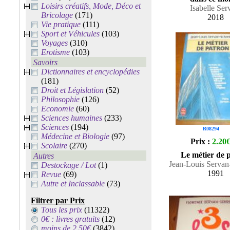
Loisirs créatifs, Mode, Déco et
Isabelle Ser
Bricolage
(171)
2018
Vie pratique
(111)
Sport et Véhicules
(103)
Voyages
(310)
Erotisme
(103)
Savoirs
Dictionnaires et encyclopédies
(181)
Droit et Législation
(52)
Philosophie
(126)
Economie
(60)
Sciences humaines
(233)
Sciences
(194)
R08294
Médecine et Biologie
(97)
Prix :
2.20
Scolaire
(270)
Le métier de 
Autres
Jean-Louis Servan
Destockage / Lot
(1)
1991
Revue
(69)
Autre et Inclassable
(73)
Filtrer par Prix
Tous les prix
(11322)
0€ : livres gratuits
(12)
moins de 2.50€
(3842)