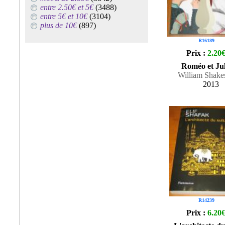
entre 2.50€ et 5€
(3488)
entre 5€ et 10€
(3104)
plus de 10€
(897)
R16189
Prix :
2.20
Roméo et Jul
William Shake
2013
R14239
Prix :
6.20