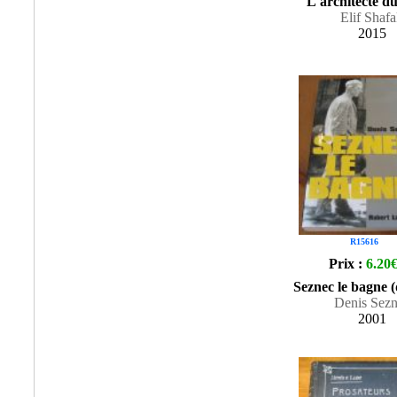
L'architecte du
Elif Shaf
2015
R15616
Prix :
6.20
Seznec le bagne (
Denis Sez
2001