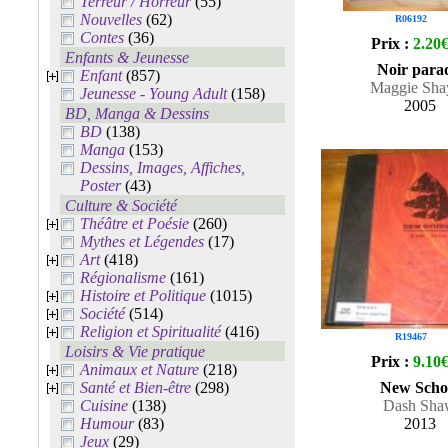
Terreur / Horreur
(55)
Nouvelles
(62)
R06192
Contes
(36)
Prix :
2.20
Enfants & Jeunesse
Noir para
Enfant
(857)
Maggie Sha
Jeunesse - Young Adult
(158)
2005
BD, Manga & Dessins
BD
(138)
Manga
(153)
Dessins, Images, Affiches,
Poster
(43)
Culture & Société
Théâtre et Poésie
(260)
Mythes et Légendes
(17)
Art
(418)
Régionalisme
(161)
Histoire et Politique
(1015)
Société
(514)
Religion et Spiritualité
(416)
R19467
Loisirs & Vie pratique
Prix :
9.10
Animaux et Nature
(218)
Santé et Bien-être
(298)
New Scho
Cuisine
(138)
Dash Sha
Humour
(83)
2013
Jeux
(29)