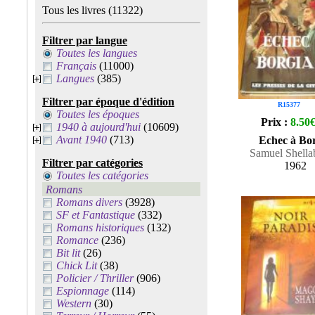
Tous les livres
(11322)
Filtrer par langue
Toutes les langues
Français
(11000)
Langues
(385)
Filtrer par époque d'édition
R15377
Toutes les époques
Prix :
8.50
1940 à aujourd'hui
(10609)
Avant 1940
(713)
Echec à Bo
Samuel Shella
Filtrer par catégories
1962
Toutes les catégories
Romans
Romans divers
(3928)
SF et Fantastique
(332)
Romans historiques
(132)
Romance
(236)
Bit lit
(26)
Chick Lit
(38)
Policier / Thriller
(906)
Espionnage
(114)
Western
(30)