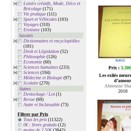
Loisirs créatifs, Mode, Déco et
Bricolage
(171)
Vie pratique
(111)
Sport et Véhicules
(103)
Voyages
(310)
Erotisme
(103)
Savoirs
Dictionnaires et encyclopédies
(181)
Droit et Législation
(52)
Philosophie
(126)
R20532
Economie
(60)
Sciences humaines
(233)
Prix :
3.30
Sciences
(194)
Les exilés meure
Médecine et Biologie
(97)
d’amou
Scolaire
(270)
Abnousse Sha
Autres
2018
Destockage / Lot
(1)
Revue
(69)
Autre et Inclassable
(73)
Filtrer par Prix
Tous les prix
(11322)
0€ : livres gratuits
(12)
moins de 2.50€
(3842)