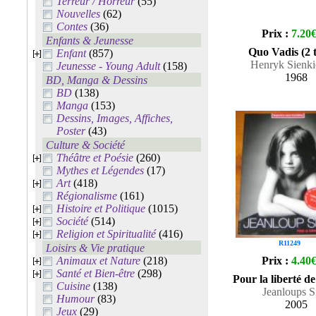
Terreur / Horreur
(55)
Nouvelles
(62)
Contes
(36)
Prix :
7.20
Enfants & Jeunesse
Quo Vadis (2 
Enfant
(857)
Henryk Sienk
Jeunesse - Young Adult
(158)
1968
BD, Manga & Dessins
BD
(138)
Manga
(153)
Dessins, Images, Affiches,
Poster
(43)
Culture & Société
Théâtre et Poésie
(260)
Mythes et Légendes
(17)
Art
(418)
Régionalisme
(161)
Histoire et Politique
(1015)
Société
(514)
Religion et Spiritualité
(416)
R11249
Loisirs & Vie pratique
Animaux et Nature
(218)
Prix :
4.40
Santé et Bien-être
(298)
Pour la liberté de
Cuisine
(138)
Jeanloups S
Humour
(83)
2005
Jeux
(29)