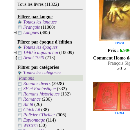
Tous les livres
(11322)
Filtrer par langue
Toutes les langues
Français
(11000)
Langues
(385)
Filtrer par époque d'édition
R19658
Toutes les époques
Prix :
6.90
1940 à aujourd'hui
(10609)
Avant 1940
(713)
Comment Homo dev
François Si
Filtrer par catégories
2012
Toutes les catégories
Romans
Romans divers
(3928)
SF et Fantastique
(332)
Romans historiques
(132)
Romance
(236)
Bit lit
(26)
Chick Lit
(38)
R14704
Policier / Thriller
(906)
Espionnage
(114)
Western
(30)