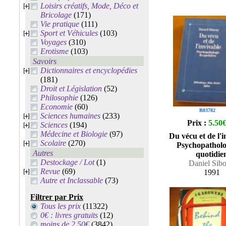
Loisirs créatifs, Mode, Déco et
Bricolage
(171)
Vie pratique
(111)
Sport et Véhicules
(103)
Voyages
(310)
Erotisme
(103)
Savoirs
Dictionnaires et encyclopédies
(181)
Droit et Législation
(52)
Philosophie
(126)
Economie
(60)
R03782
Sciences humaines
(233)
Prix :
5.50
Sciences
(194)
Médecine et Biologie
(97)
Du vécu et de l'i
Scolaire
(270)
Psychopatholo
Autres
quotidie
Destockage / Lot
(1)
Daniel Sib
Revue
(69)
1991
Autre et Inclassable
(73)
Filtrer par Prix
Tous les prix
(11322)
0€ : livres gratuits
(12)
moins de 2.50€
(3842)