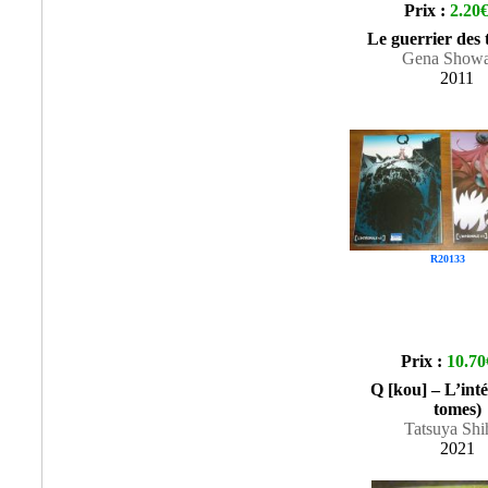
Prix :
2.20
Le guerrier des 
Gena Showa
2011
R20133
Prix :
10.70
Q [kou] – L’inté
tomes)
Tatsuya Shi
2021