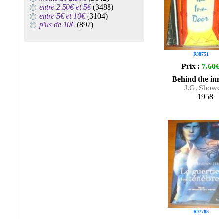
entre 2.50€ et 5€
(3488)
entre 5€ et 10€
(3104)
plus de 10€
(897)
R08751
Prix :
7.60
Behind the in
J.G. Showe
1958
R07788