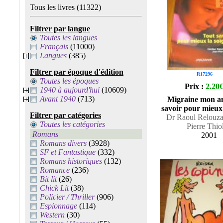
Tous les livres
(11322)
Filtrer par langue
Toutes les langues
Français
(11000)
Langues
(385)
Filtrer par époque d'édition
R17296
Toutes les époques
Prix :
2.20
1940 à aujourd'hui
(10609)
Avant 1940
(713)
Migraine mon am
savoir pour mieux 
Filtrer par catégories
Dr Raoul Relouzat
Toutes les catégories
Pierre Thiol
Romans
2001
Romans divers
(3928)
SF et Fantastique
(332)
Romans historiques
(132)
Romance
(236)
Bit lit
(26)
Chick Lit
(38)
Policier / Thriller
(906)
Espionnage
(114)
Western
(30)