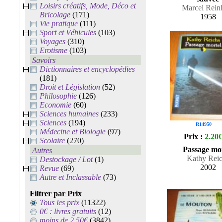
Loisirs créatifs, Mode, Déco et
Marcel Rein
Bricolage
(171)
1958
Vie pratique
(111)
Sport et Véhicules
(103)
Voyages
(310)
Erotisme
(103)
Savoirs
Dictionnaires et encyclopédies
(181)
Droit et Législation
(52)
Philosophie
(126)
Economie
(60)
Sciences humaines
(233)
Sciences
(194)
R14950
Médecine et Biologie
(97)
Prix :
2.20
Scolaire
(270)
Passage mo
Autres
Kathy Rei
Destockage / Lot
(1)
2002
Revue
(69)
Autre et Inclassable
(73)
Filtrer par Prix
Tous les prix
(11322)
0€ : livres gratuits
(12)
moins de 2.50€
(3842)