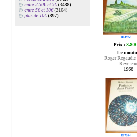
entre 2.50€ et 5€
(3488)
entre 5€ et 10€
(3104)
plus de 10€
(897)
R13972
Prix :
8.80
Le mout
Roger Regaudie 
Revelea
1968
R17264