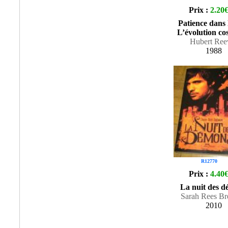
Prix :
2.20
Patience dans 
L’évolution c
Hubert Ree
1988
R12770
Prix :
4.40
La nuit des 
Sarah Rees B
2010