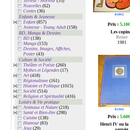
Terreur / Horreur
(55)
Nouvelles
(62)
Contes
(36)
R18052
Enfants & Jeunesse
Enfant
(857)
Prix :
5.10
Jeunesse - Young Adult
(158)
Les copin
BD, Manga & Dessins
Reiser
BD
(138)
1981
Manga
(153)
Dessins, Images, Affiches,
Poster
(43)
Culture & Société
Théâtre et Poésie
(260)
Mythes et Légendes
(17)
Art
(418)
Régionalisme
(161)
Histoire et Politique
(1015)
Société
(514)
Religion et Spiritualité
(416)
Loisirs & Vie pratique
Animaux et Nature
(218)
R13043
Santé et Bien-être
(298)
Prix :
5.60
Cuisine
(138)
Humour
(83)
Henri IV ou la
Jeux
(29)
sauvée