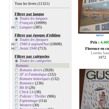
Tous les livres
(11321)
Filtrer par langue
Toutes les langues
Français
(10999)
Langues
(385)
Filtrer par époque d'édition
R09707
Toutes les époques
Prix :
4.40
1940 à aujourd'hui
(10608)
Avant 1940
(713)
Florence en co
Loretta Sant
Filtrer par catégories
1972
Toutes les catégories
Romans
Romans divers
(3928)
SF et Fantastique
(332)
Romans historiques
(132)
Romance
(236)
Bit lit
(26)
Chick Lit
(38)
Policier / Thriller
(906)
Espionnage
(114)
Western
(30)