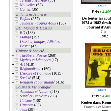
Terreur / Horreur
(55)
Nouvelles
(62)
R06757
Contes
(36)
Prix :
4.40
Enfants & Jeunesse
De toutes les cou
Enfant
(857)
1974 à 1982 dessi
Jeunesse - Young Adult
(158)
Journal d'Ant
BD, Manga & Dessins
Gus
BD
(138)
1982
Manga
(153)
Dessins, Images, Affiches,
Poster
(43)
Culture & Société
Théâtre et Poésie
(260)
Mythes et Légendes
(17)
Art
(418)
Régionalisme
(160)
Histoire et Politique
(1015)
Société
(514)
Religion et Spiritualité
(416)
Loisirs & Vie pratique
R00179
Animaux et Nature
(218)
Santé et Bien-être
(298)
Prix :
4.40
Cuisine
(138)
Rodéo dans Rome
Humour
(83)
François et Mart
Jeux
(29)