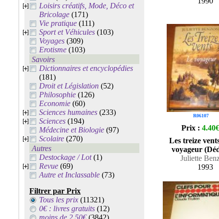
1990
Loisirs créatifs, Mode, Déco et
Bricolage
(171)
Vie pratique
(111)
Sport et Véhicules
(103)
Voyages
(309)
Erotisme
(103)
Savoirs
Dictionnaires et encyclopédies
(181)
Droit et Législation
(52)
Philosophie
(126)
Economie
(60)
Sciences humaines
(233)
R06107
Sciences
(194)
Prix :
4.40
Médecine et Biologie
(97)
Scolaire
(270)
Les treize vent
Autres
voyageur (Déd
Destockage / Lot
(1)
Juliette Ben
Revue
(69)
1993
Autre et Inclassable
(73)
Filtrer par Prix
Tous les prix
(11321)
0€ : livres gratuits
(12)
moins de 2.50€
(3842)