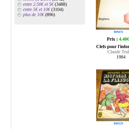
entre 2.50€ et 5€
(3488)
entre 5€ et 10€
(3104)
plus de 10€
(896)
R09476
Prix :
4.40
Clefs pour l'inf
Claude Trul
1984
R09229