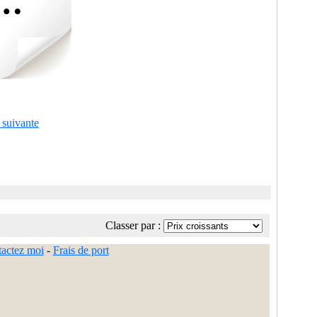
 suivante
Classer par :
actez moi
-
Frais de port