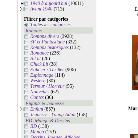
1940 à aujourd'hui
(10611)
Avant 1940
(713)
L
Filtrer par catégories
Toutes les catégories
Romans
Romans divers
(3928)
SF et Fantastique
(332)
Romans historiques
(132)
Romance
(236)
Bit lit
(26)
Chick Lit
(38)
Policier / Thriller
(906)
Espionnage
(114)
Western
(30)
Terreur / Horreur
(55)
Nouvelles
(62)
Contes
(36)
Enfants & Jeunesse
Marie
Enfant
(857)
Jeunesse - Young Adult
(158)
BD, Manga & Dessins
BD
(138)
Manga
(153)
Dessins, Images, Affiches,