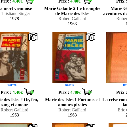
Prix :
4.40€
Prix :
4.40€
Prix 
a mort viennoise
Marie Galante 2 Le triomphe
Marie G
Christiane Singer
de Marie des Isles
aventures de
1978
Robert Gaillard
Rober
1963
1
1
R01720
R01712
R1
Prix :
4.40€
Prix :
4.40€
Prix 
 des Isles 2 Or, feu,
Marie des Isles 1 Fortunes et
La crise com
sang et amour
amours pirates
l
Robert Gaillard
Robert Gaillard
Eric
1963
1963