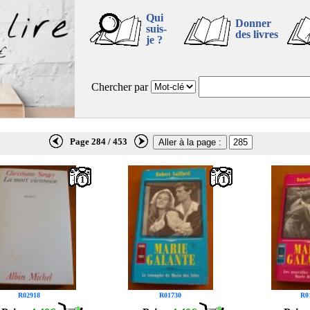
Qui
Donner
suis-
des livres
je ?
Chercher par
Page 284 / 453
1
1
R02918
R01730
R0