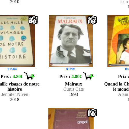
2010
Jean
2
2
R19426
R18571
R1
Prix :
4.80€
Prix :
4.80€
Prix 
ille visages de notre
Malraux
Quand la Ch
histoire
Curtis Cate
le mond
Jennifer Niven
1993
Alain 
2018
1