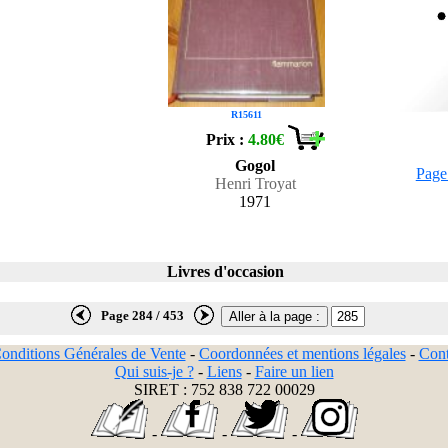
R15611
Prix :
4.80€
Gogol
Page
Henri Troyat
1971
Livres d'occasion
Page 284 / 453
onditions Générales de Vente
-
Coordonnées et mentions légales
-
Cont
Qui suis-je ?
-
Liens
-
Faire un lien
SIRET : 752 838 722 00029
-
-
-