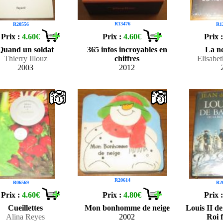
R13476
R20556
R1
Prix :
4.60€
Prix :
4.60€
Prix 
Quand un soldat
365 infos incroyables en
La n
Thierry Illouz
chiffres
Elisabe
2003
2012
1
3
R20614
R06569
R2
Prix :
4.60€
Prix :
4.80€
Prix 
Cueillettes
Mon bonhomme de neige
Louis II d
Alina Reyes
2002
Roi 