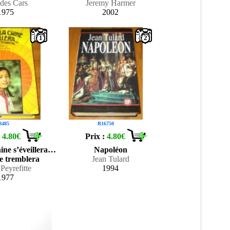
 des Cars
Jeremy Harmer
1975
2002
1
2
8485
R16750
:
4.80€
Prix :
4.80€
ine s’éveillera…
Napoléon
e tremblera
Jean Tulard
Peyrefitte
1994
1977