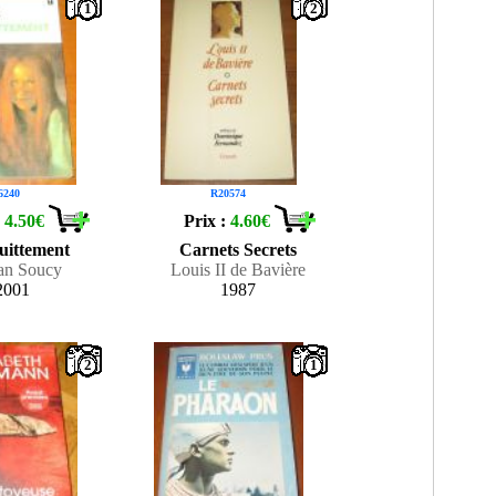
1
2
6240
R20574
:
4.50€
Prix :
4.60€
uittement
Carnets Secrets
an Soucy
Louis II de Bavière
2001
1987
2
1