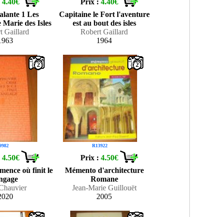
:
4.40€
Prix :
4.40€
alante 1 Les
Capitaine le Fort l'aventure
 Marie des Isles
est au bout des isles
t Gaillard
Robert Gaillard
1963
1964
2
2
9982
R13922
:
4.50€
Prix :
4.50€
mence où finit le
Mémento d'architecture
angage
Romane
 Chauvier
Jean-Marie Guillouët
2020
2005