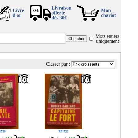
Livraison
Livre
Mon
offerte
d'or
chariot
dès 30€
Mots entiers
uniquement
Classer par :
1
1
1729
R01723