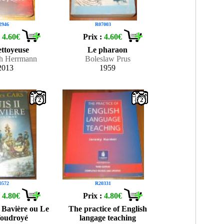
2946
R07003
:
4.60€
Prix :
4.60€
ettoyeuse
Le pharaon
th Herrmann
Boleslaw Prus
2013
1959
2
2
0572
R20331
:
4.80€
Prix :
4.80€
e Bavière ou Le
The practice of English
foudroyé
langage teaching