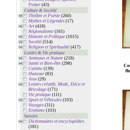
Poster
(43)
Culture & Société
Théâtre et Poésie
(260)
Mythes et Légendes
(17)
Art
(418)
Régionalisme
(161)
Histoire et Politique
(1015)
Société
(514)
Religion et Spiritualité
(417)
Loisirs & Vie pratique
Animaux et Nature
(218)
Santé et Bien-être
(298)
Cod
Cuisine
(139)
fl
Humour
(83)
Jeux
(29)
Loisirs créatifs, Mode, Déco et
Bricolage
(171)
Vie pratique
(111)
Sport et Véhicules
(103)
Voyages
(311)
Erotisme
(103)
Savoirs
Dictionnaires et encyclopédies
(181)