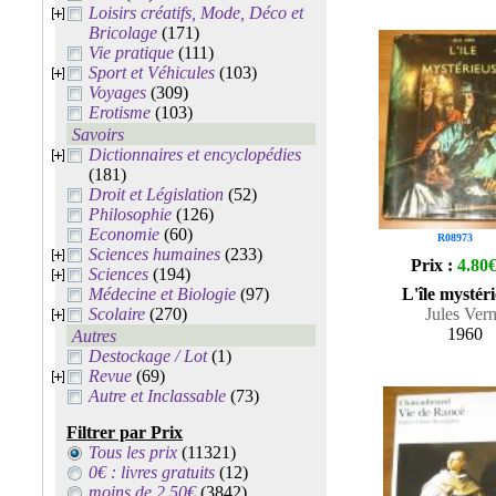
Loisirs créatifs, Mode, Déco et
Bricolage
(171)
Vie pratique
(111)
Sport et Véhicules
(103)
Voyages
(309)
Erotisme
(103)
Savoirs
Dictionnaires et encyclopédies
(181)
Droit et Législation
(52)
Philosophie
(126)
Economie
(60)
R08973
Sciences humaines
(233)
Prix :
4.80
Sciences
(194)
Médecine et Biologie
(97)
L'île mystér
Scolaire
(270)
Jules Ver
1960
Autres
Destockage / Lot
(1)
Revue
(69)
Autre et Inclassable
(73)
Filtrer par Prix
Tous les prix
(11321)
0€ : livres gratuits
(12)
moins de 2.50€
(3842)