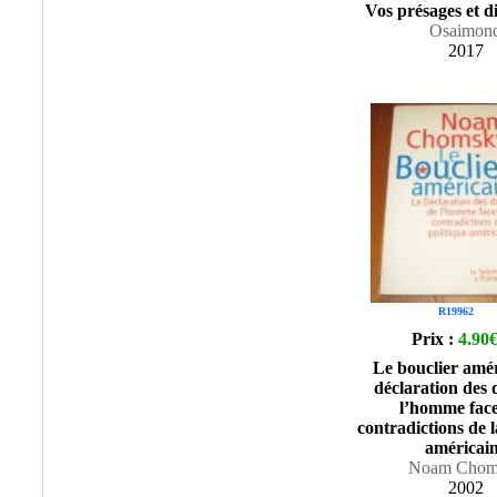
Vos présages et d
Osaimon
2017
R19962
Prix :
4.90
Le bouclier amér
déclaration des 
l’homme fac
contradictions de l
américai
Noam Chom
2002