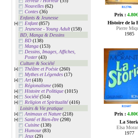
Terreur / Horreur
(55)
Nouvelles
(62)
R12706
Contes
(36)
Prix :
4.80
Enfants & Jeunesse
Histoire de la
Enfant
(857)
Pierre Miq
Jeunesse - Young Adult
(158)
1985
BD, Manga & Dessins
BD
(138)
Manga
(153)
Dessins, Images, Affiches,
Poster
(43)
Culture & Société
Théâtre et Poésie
(260)
Mythes et Légendes
(17)
Art
(418)
Régionalisme
(160)
Histoire et Politique
(1015)
Société
(514)
Religion et Spiritualité
(416)
R11607
Loisirs & Vie pratique
Animaux et Nature
(218)
Prix :
4.80
Santé et Bien-être
(298)
La Stori
Cuisine
(138)
Elsa Moran
Humour
(83)
1977
Jeux
(29)