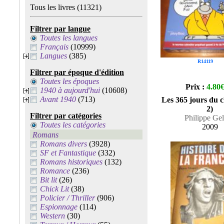
Tous les livres
(11321)
Filtrer par langue
Toutes les langues
Français
(10999)
Langues
(385)
R14119
Filtrer par époque d'édition
Toutes les époques
Prix :
4.80
1940 à aujourd'hui
(10608)
Avant 1940
(713)
Les 365 jours du 
2)
Filtrer par catégories
Philippe Ge
Toutes les catégories
2009
Romans
Romans divers
(3928)
SF et Fantastique
(332)
Romans historiques
(132)
Romance
(236)
Bit lit
(26)
Chick Lit
(38)
Policier / Thriller
(906)
Espionnage
(114)
Western
(30)