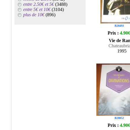
entre 2.50€ et 5€
(3488)
entre 5€ et 10€
(3104)
plus de 10€
(896)
R20493
Prix :
4.90
Vie de Ra
Chateaubri
1995
R20052
Prix :
4.90