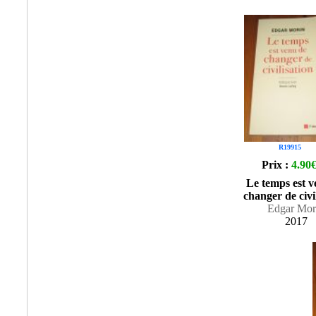
R19915
Prix :
4.90
Le temps est v
changer de civi
Edgar Mor
2017