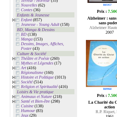
Terreur / Horreur
(55)
Nouvelles
(62)
R05957
Contes
(36)
Prix :
7.50
Enfants & Jeunesse
Alzheimer : sans
Enfant
(857)
sans pude
Jeunesse - Young Adult
(158)
Alzheimer Haute
BD, Manga & Dessins
2007
BD
(138)
Manga
(153)
Dessins, Images, Affiches,
Poster
(43)
Culture & Société
Théâtre et Poésie
(260)
Mythes et Légendes
(17)
Art
(416)
Régionalisme
(160)
Histoire et Politique
(1013)
Société
(514)
Religion et Spiritualité
(416)
R09960
Loisirs & Vie pratique
Prix :
7.50
Animaux et Nature
(218)
Santé et Bien-être
(298)
La Charité du C
Cuisine
(138)
action
Humour
(83)
R.P. Riquet, 
Jeux
(29)
1961