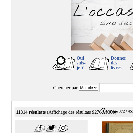
Qui
Donner
suis-
des
je ?
livres
Chercher par
Page 372 / 45
11314 résultats
(Affichage des résultats 9276 - 9300)