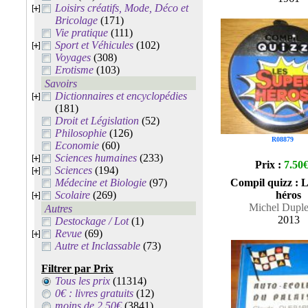
Loisirs créatifs, Mode, Déco et
Bricolage
(171)
Vie pratique
(111)
Sport et Véhicules
(102)
Voyages
(308)
Erotisme
(103)
Savoirs
Dictionnaires et encyclopédies
(181)
Droit et Législation
(52)
Philosophie
(126)
R08879
Economie
(60)
Sciences humaines
(233)
Prix :
7.50
Sciences
(194)
Médecine et Biologie
(97)
Compil quizz : L
Scolaire
(269)
héros
Michel Duple
Autres
2013
Destockage / Lot
(1)
Revue
(69)
Autre et Inclassable
(73)
Filtrer par Prix
Tous les prix
(11314)
0€ : livres gratuits
(12)
moins de 2.50€
(3841)