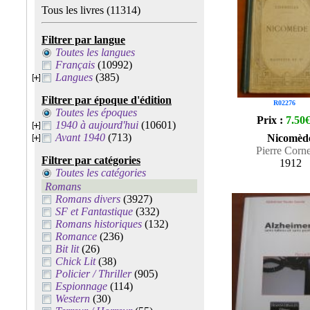
Tous les livres
(11314)
Filtrer par langue
Toutes les langues
Français
(10992)
Langues
(385)
Filtrer par époque d'édition
R02276
Toutes les époques
Prix :
7.50
1940 à aujourd'hui
(10601)
Avant 1940
(713)
Nicomèd
Pierre Corne
Filtrer par catégories
1912
Toutes les catégories
Romans
Romans divers
(3927)
SF et Fantastique
(332)
Romans historiques
(132)
Romance
(236)
Bit lit
(26)
Chick Lit
(38)
Policier / Thriller
(905)
Espionnage
(114)
Western
(30)