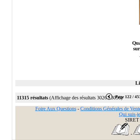
Qua
sur
Li
Page 122 / 45
11315 résultats
(Affichage des résultats 3026 - 3050)
Foire Aux Questions
-
Conditions Générales de Vent
Qui suis-je
SIRET 
-