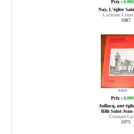
Prix :
6.00
Nay, L'église Sai
Lucienne Couet
1987
R11191
Prix :
6.00
Juillacq, une égli
Bilh Saint-Jean-
Constant Lac
1975