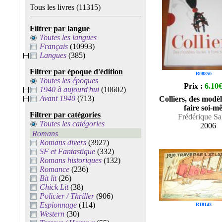
Tous les livres
(11315)
Filtrer par langue
Toutes les langues
Français
(10993)
Langues
(385)
Filtrer par époque d'édition
R08850
Toutes les époques
Prix :
6.10
1940 à aujourd'hui
(10602)
Avant 1940
(713)
Colliers, des modèl
faire soi-m
Filtrer par catégories
Frédérique Sa
Toutes les catégories
2006
Romans
Romans divers
(3927)
SF et Fantastique
(332)
Romans historiques
(132)
Romance
(236)
Bit lit
(26)
Chick Lit
(38)
Policier / Thriller
(906)
Espionnage
(114)
R18143
Western
(30)