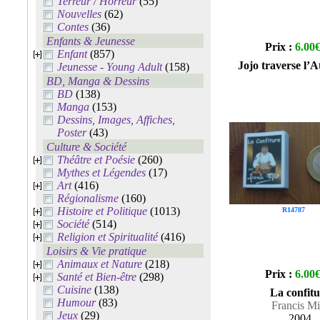
Terreur / Horreur
(55)
Nouvelles
(62)
Contes
(36)
Enfants & Jeunesse
Prix :
6.00
Enfant
(857)
Jojo traverse l’A
Jeunesse - Young Adult
(158)
BD, Manga & Dessins
BD
(138)
Manga
(153)
Dessins, Images, Affiches,
Poster
(43)
Culture & Société
Théâtre et Poésie
(260)
Mythes et Légendes
(17)
Art
(416)
Régionalisme
(160)
Histoire et Politique
(1013)
R14787
Société
(514)
Religion et Spiritualité
(416)
Loisirs & Vie pratique
Animaux et Nature
(218)
Prix :
6.00
Santé et Bien-être
(298)
Cuisine
(138)
La confitu
Humour
(83)
Francis Mi
Jeux
(29)
2004