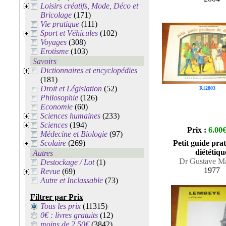
Loisirs créatifs, Mode, Déco et
Bricolage
(171)
Vie pratique
(111)
Sport et Véhicules
(102)
Voyages
(308)
Erotisme
(103)
Savoirs
Dictionnaires et encyclopédies
(181)
Droit et Législation
(52)
R12803
Philosophie
(126)
Economie
(60)
Sciences humaines
(233)
Sciences
(194)
Prix :
6.00
Médecine et Biologie
(97)
Scolaire
(269)
Petit guide pra
diététiqu
Autres
Dr Gustave M
Destockage / Lot
(1)
1977
Revue
(69)
Autre et Inclassable
(73)
Filtrer par Prix
Tous les prix
(11315)
0€ : livres gratuits
(12)
moins de 2.50€
(3842)