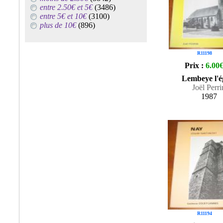
entre 2.50€ et 5€
(3486)
entre 5€ et 10€
(3100)
plus de 10€
(896)
R11198
Prix :
6.00
Lembeye l'ég
Joël Perri
1987
R11194