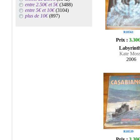
entre 2.50€ et 5€
(3488)
entre 5€ et 10€
(3104)
plus de 10€
(897)
R18561
Prix :
3.30
Labyrint
Kate Mos
2006
R18539
Prix :
3.30