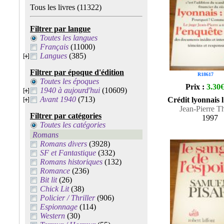
Tous les livres
(11322)
Filtrer par langue
Toutes les langues
Français
(11000)
Langues
(385)
Filtrer par époque d'édition
R18617
Toutes les époques
Prix :
3.30
1940 à aujourd'hui
(10609)
Avant 1940
(713)
Crédit lyonnais 
Jean-Pierre T
Filtrer par catégories
1997
Toutes les catégories
Romans
Romans divers
(3928)
SF et Fantastique
(332)
Romans historiques
(132)
Romance
(236)
Bit lit
(26)
Chick Lit
(38)
Policier / Thriller
(906)
Espionnage
(114)
Western
(30)