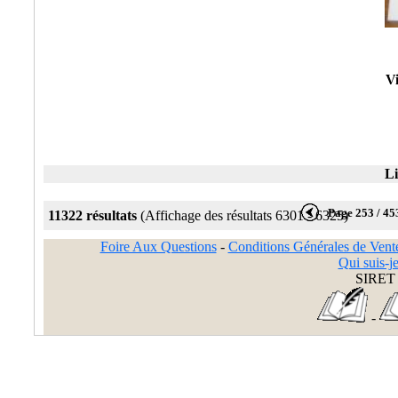
Vi
Li
Page 253 / 45
11322 résultats
(Affichage des résultats 6301 - 6325)
Foire Aux Questions
-
Conditions Générales de Vent
Qui suis-je
SIRET 
-