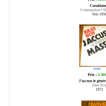
Casabian
Commandant l’H
Vers 195
R18487
Prix :
3.30
J’accuse le géné
Jules Ro
1972