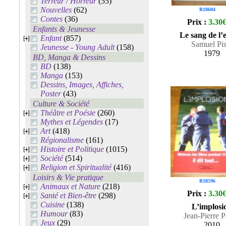
Terreur / Horreur
(55)
Nouvelles
(62)
R18604
Contes
(36)
Prix :
3.30
Enfants & Jeunesse
Le sang de l’
Enfant
(857)
Samuel Pis
Jeunesse - Young Adult
(158)
1979
BD, Manga & Dessins
BD
(138)
Manga
(153)
Dessins, Images, Affiches,
Poster
(43)
Culture & Société
Théâtre et Poésie
(260)
Mythes et Légendes
(17)
Art
(418)
Régionalisme
(161)
Histoire et Politique
(1015)
Société
(514)
Religion et Spiritualité
(416)
Loisirs & Vie pratique
R18596
Animaux et Nature
(218)
Prix :
3.30
Santé et Bien-être
(298)
Cuisine
(138)
L’implosi
Humour
(83)
Jean-Pierre P
Jeux
(29)
2010