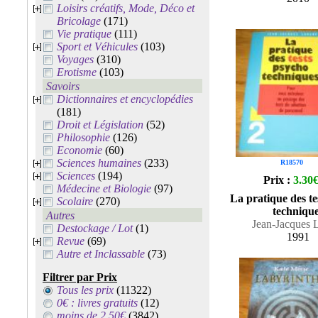
Loisirs créatifs, Mode, Déco et
Bricolage
(171)
Vie pratique
(111)
Sport et Véhicules
(103)
Voyages
(310)
Erotisme
(103)
Savoirs
Dictionnaires et encyclopédies
(181)
Droit et Législation
(52)
Philosophie
(126)
Economie
(60)
Sciences humaines
(233)
R18570
Sciences
(194)
Prix :
3.30
Médecine et Biologie
(97)
La pratique des te
Scolaire
(270)
techniqu
Autres
Jean-Jacques 
Destockage / Lot
(1)
1991
Revue
(69)
Autre et Inclassable
(73)
Filtrer par Prix
Tous les prix
(11322)
0€ : livres gratuits
(12)
moins de 2.50€
(3842)