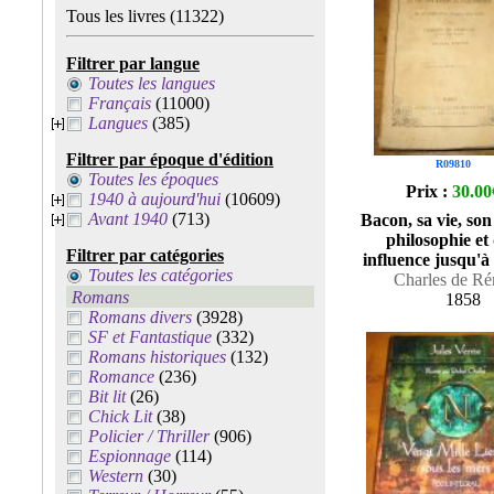
Tous les livres
(11322)
Filtrer par langue
Toutes les langues
Français
(11000)
Langues
(385)
Filtrer par époque d'édition
R09810
Toutes les époques
Prix :
30.00
1940 à aujourd'hui
(10609)
Avant 1940
(713)
Bacon, sa vie, son
philosophie et
Filtrer par catégories
influence jusqu'à
Toutes les catégories
Charles de Ré
Romans
1858
Romans divers
(3928)
SF et Fantastique
(332)
Romans historiques
(132)
Romance
(236)
Bit lit
(26)
Chick Lit
(38)
Policier / Thriller
(906)
Espionnage
(114)
Western
(30)