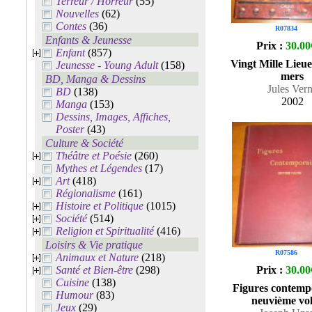
Terreur / Horreur
(55)
Nouvelles
(62)
Contes
(36)
R07834
Enfants & Jeunesse
Prix :
30.00
Enfant
(857)
Vingt Mille Lieue
Jeunesse - Young Adult
(158)
mers
BD, Manga & Dessins
Jules Ver
BD
(138)
2002
Manga
(153)
Dessins, Images, Affiches,
Poster
(43)
Culture & Société
Théâtre et Poésie
(260)
Mythes et Légendes
(17)
Art
(418)
Régionalisme
(161)
Histoire et Politique
(1015)
Société
(514)
Religion et Spiritualité
(416)
Loisirs & Vie pratique
R07586
Animaux et Nature
(218)
Santé et Bien-être
(298)
Prix :
30.00
Cuisine
(138)
Figures contempo
Humour
(83)
neuvième vo
Jeux
(29)