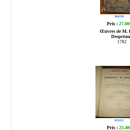
R00789
Prix :
27.00
Œuvres de M. 
Despréau
1782
R11032
Prix :
25.40