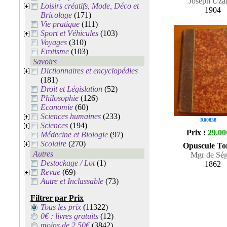
Joseph Uza
Loisirs créatifs, Mode, Déco et
1904
Bricolage
(171)
Vie pratique
(111)
Sport et Véhicules
(103)
Voyages
(310)
Erotisme
(103)
Savoirs
Dictionnaires et encyclopédies
(181)
Droit et Législation
(52)
Philosophie
(126)
Economie
(60)
Sciences humaines
(233)
R00838
Sciences
(194)
Prix :
29.00
Médecine et Biologie
(97)
Scolaire
(270)
Opuscule To
Autres
Mgr de Sé
Destockage / Lot
(1)
1862
Revue
(69)
Autre et Inclassable
(73)
Filtrer par Prix
Tous les prix
(11322)
0€ : livres gratuits
(12)
moins de 2.50€
(3842)