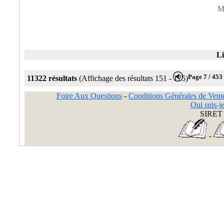
M
Li
Page 7 / 453
11322 résultats
(Affichage des résultats 151 - 175)
Foire Aux Questions
-
Conditions Générales de Vent
Qui suis-je
SIRET 
-