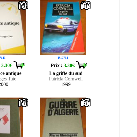
2
1
7143
R10764
:
3.30€
Prix :
3.30€
ce antique
La griffe du sud
ges Tate
Patricia Cornwell
2000
1999
1
1