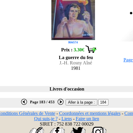
R04574
Prix :
3.30€
La guerre du feu
Page
J.-H. Rosny Aîné
1981
Livres d'occasion
Page 183 / 453
onditions Générales de Vente
-
Coordonnées et mentions légales
-
Cont
Qui suis-je ?
-
Liens
-
Faire un lien
SIRET : 752 838 722 00029