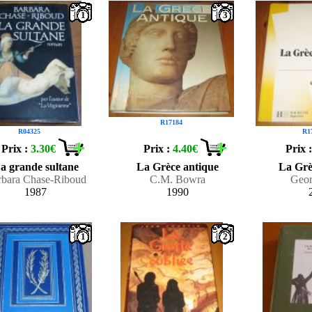
1
3
R17184
R04325
R1
Prix :
3.30€
Prix :
4.40€
Prix 
a grande sultane
La Grèce antique
La Grè
rbara Chase-Riboud
C.M. Bowra
Geor
1987
1990
1
2