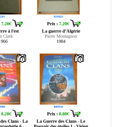
2281
R16024
:
7.20€
Prix :
7.20€
rre à l'est
La guerre d’Algérie
n Clark
Pierre Montagnon
1966
1984
1
1
9909
R09910
:
8.20€
Prix :
8.80€
des Clans - La
La Guerre des Clans - Le
prophétie 6 -
Pouvoir des étoiles 1 - Vision