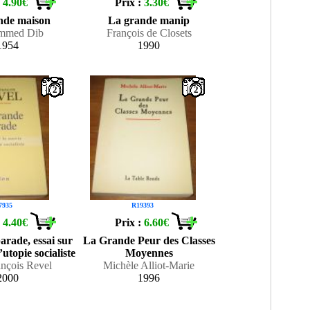
:
4.90€
Prix :
3.30€
nde maison
La grande manip
mmed Dib
François de Closets
1954
1990
2
2
7935
R19393
:
4.40€
Prix :
6.60€
arade, essai sur
La Grande Peur des Classes
’utopie socialiste
Moyennes
ançois Revel
Michèle Alliot-Marie
2000
1996