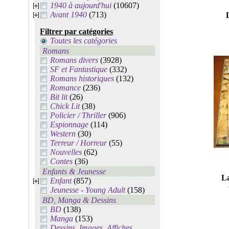
1940 à aujourd'hui
(10607)
Avant 1940
(713)
Filtrer par catégories
Toutes les catégories
Romans
Romans divers
(3928)
SF et Fantastique
(332)
Romans historiques
(132)
Romance
(236)
Bit lit
(26)
Chick Lit
(38)
Policier / Thriller
(906)
Espionnage
(114)
Western
(30)
Terreur / Horreur
(55)
Nouvelles
(62)
Contes
(36)
Enfants & Jeunesse
La
Enfant
(857)
Jeunesse - Young Adult
(158)
BD, Manga & Dessins
BD
(138)
Manga
(153)
Dessins, Images, Affiches,