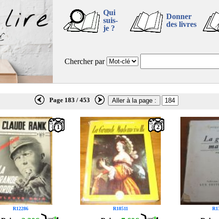
Qui
Donner
suis-
des livres
je ?
Chercher par
Page 183 / 453
1
2
R12286
R18511
R1