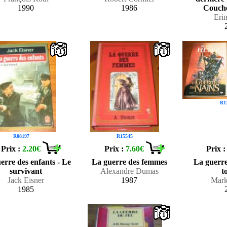
1990
1986
Couche
Eri
1
1
R1
R08197
R15545
Prix :
2.20€
Prix :
7.60€
Prix 
erre des enfants - Le
La guerre des femmes
La guerre
survivant
Alexandre Dumas
t
Jack Eisner
1987
Mark
1985
1