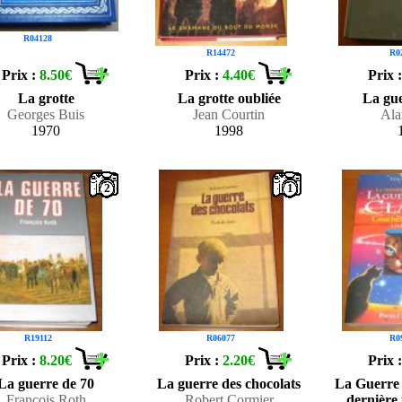
R04128
R14472
R0
Prix :
8.50€
Prix :
4.40€
Prix 
La grotte
La grotte oubliée
La gue
Georges Buis
Jean Courtin
Ala
1970
1998
2
1
R19112
R06077
R0
Prix :
8.20€
Prix :
2.20€
Prix 
La guerre de 70
La guerre des chocolats
La Guerre 
François Roth
Robert Cormier
dernière 