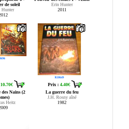
r de soleil
Erin Hunter
n Hunter
2011
2012
2
2
3696
R18649
:
10.70€
Prix :
4.40€
 des Nains (2
La guerre du feu
omes)
J.H. Rosny aîné
us Heitz
1982
2009