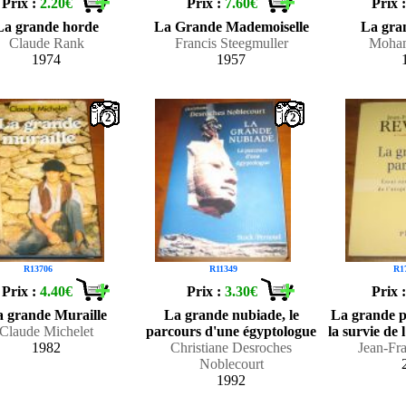
Prix :
2.20€
Prix :
7.60€
Prix 
La grande horde
La Grande Mademoiselle
La gra
Claude Rank
Francis Steegmuller
Moha
1974
1957
2
2
R13706
R11349
R1
Prix :
4.40€
Prix :
3.30€
Prix 
 grande Muraille
La grande nubiade, le
La grande p
Claude Michelet
parcours d'une égyptologue
la survie de l
1982
Christiane Desroches
Jean-Fr
Noblecourt
1992