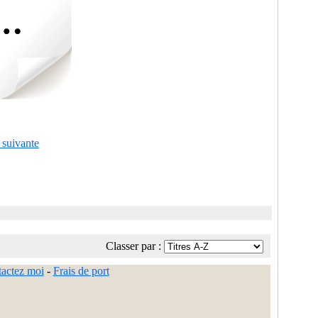
 suivante
Classer par :
actez moi
-
Frais de port