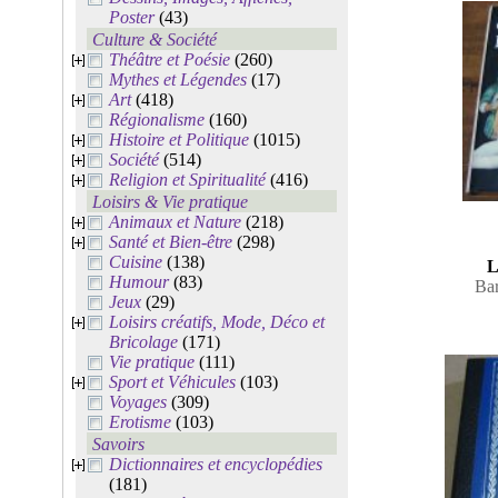
Poster
(43)
Culture & Société
Théâtre et Poésie
(260)
Mythes et Légendes
(17)
Art
(418)
Régionalisme
(160)
Histoire et Politique
(1015)
Société
(514)
Religion et Spiritualité
(416)
Loisirs & Vie pratique
Animaux et Nature
(218)
Santé et Bien-être
(298)
Cuisine
(138)
L
Humour
(83)
Ba
Jeux
(29)
Loisirs créatifs, Mode, Déco et
Bricolage
(171)
Vie pratique
(111)
Sport et Véhicules
(103)
Voyages
(309)
Erotisme
(103)
Savoirs
Dictionnaires et encyclopédies
(181)