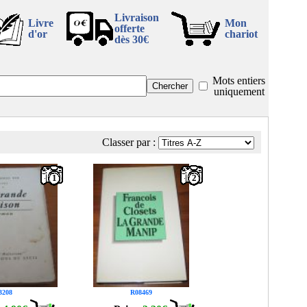
Livraison
Livre
Mon
offerte
d'or
chariot
dès 30€
Mots entiers
uniquement
Classer par :
1
2
3208
R08469