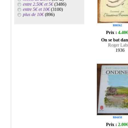
entre 2.50€ et 5€
(3486)
entre 5€ et 10€
(3100)
plus de 10€
(896)
R08362
Prix :
4.40
On se bat dans
Roger Labr
1936
R04458
Prix :
2.00