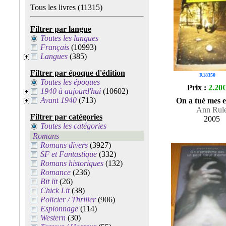
Tous les livres
(11315)
Filtrer par langue
Toutes les langues
Français
(10993)
Langues
(385)
Filtrer par époque d'édition
R18350
Toutes les époques
Prix :
2.20
1940 à aujourd'hui
(10602)
Avant 1940
(713)
On a tué mes e
Ann Rul
Filtrer par catégories
2005
Toutes les catégories
Romans
Romans divers
(3927)
SF et Fantastique
(332)
Romans historiques
(132)
Romance
(236)
Bit lit
(26)
Chick Lit
(38)
Policier / Thriller
(906)
Espionnage
(114)
Western
(30)