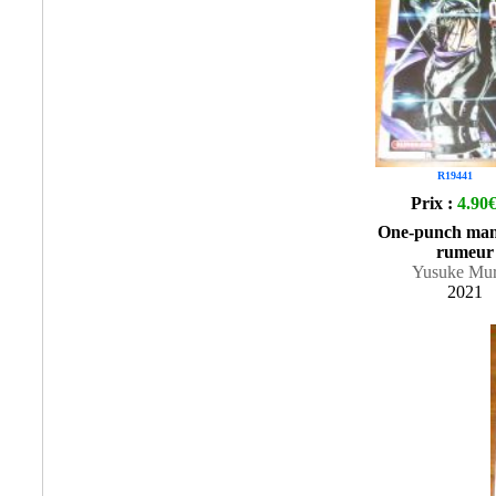
R19441
Prix :
4.90
One-punch man
rumeur
Yusuke Mur
2021