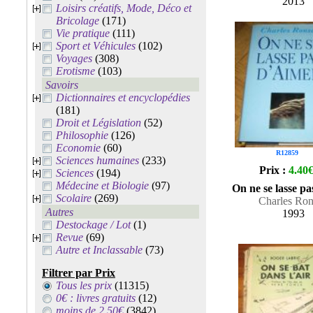
2013
Loisirs créatifs, Mode, Déco et
Bricolage
(171)
Vie pratique
(111)
Sport et Véhicules
(102)
Voyages
(308)
Erotisme
(103)
Savoirs
Dictionnaires et encyclopédies
(181)
Droit et Législation
(52)
Philosophie
(126)
Economie
(60)
R12859
Sciences humaines
(233)
Prix :
4.40
Sciences
(194)
Médecine et Biologie
(97)
On ne se lasse pa
Scolaire
(269)
Charles Ron
Autres
1993
Destockage / Lot
(1)
Revue
(69)
Autre et Inclassable
(73)
Filtrer par Prix
Tous les prix
(11315)
0€ : livres gratuits
(12)
moins de 2.50€
(3842)