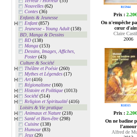
Terreur / Horreur
(55)
Nouvelles
(62)
R15944
Contes
(36)
Prix :
2.20
Enfants & Jeunesse
On n'empêche pas
Enfant
(857)
cœur d'ai
Jeunesse - Young Adult
(158)
Claire Casti
BD, Manga & Dessins
2006
BD
(138)
Manga
(153)
Dessins, Images, Affiches,
Poster
(43)
Culture & Société
Théâtre et Poésie
(260)
Mythes et Légendes
(17)
Art
(416)
Régionalisme
(160)
Histoire et Politique
(1013)
Société
(514)
Religion et Spiritualité
(416)
R18315
Loisirs & Vie pratique
Animaux et Nature
(218)
Prix :
2.20
Santé et Bien-être
(298)
On ne badine p
Cuisine
(138)
l’amour
Humour
(83)
Alfred de Mu
Jeux
(29)