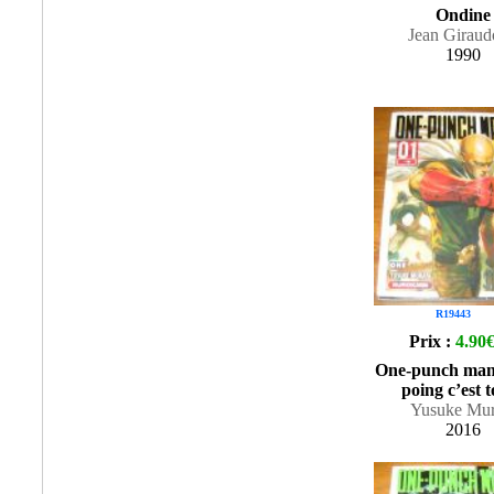
Ondine
Jean Girau
1990
R19443
Prix :
4.90
One-punch man
poing c’est t
Yusuke Mur
2016