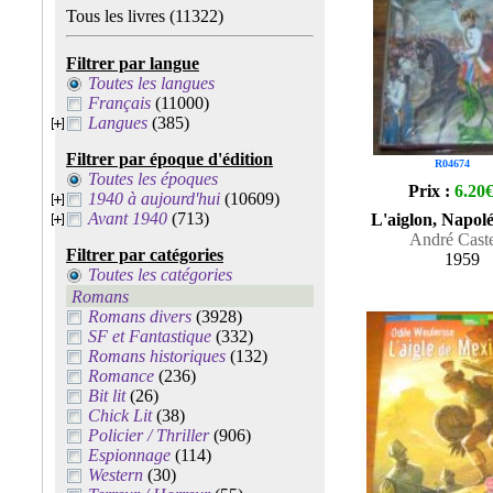
Tous les livres
(11322)
Filtrer par langue
Toutes les langues
Français
(11000)
Langues
(385)
Filtrer par époque d'édition
R04674
Toutes les époques
Prix :
6.20
1940 à aujourd'hui
(10609)
Avant 1940
(713)
L'aiglon, Napol
André Caste
Filtrer par catégories
1959
Toutes les catégories
Romans
Romans divers
(3928)
SF et Fantastique
(332)
Romans historiques
(132)
Romance
(236)
Bit lit
(26)
Chick Lit
(38)
Policier / Thriller
(906)
Espionnage
(114)
Western
(30)