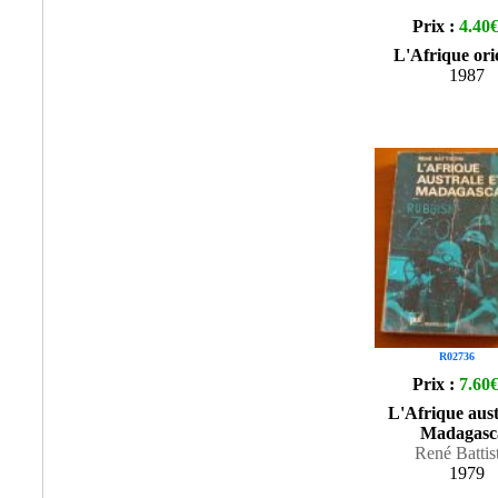
Prix :
4.40
L'Afrique ori
1987
R02736
Prix :
7.60
L'Afrique aust
Madagasc
René Battist
1979