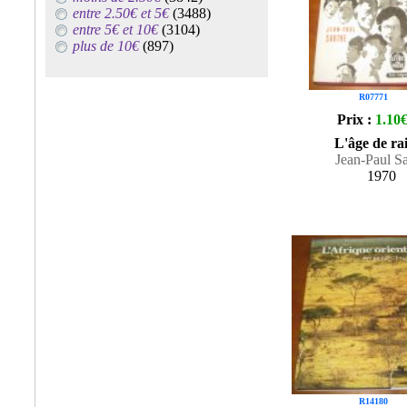
entre 2.50€ et 5€
(3488)
entre 5€ et 10€
(3104)
plus de 10€
(897)
R07771
Prix :
1.10
L'âge de ra
Jean-Paul Sa
1970
R14180