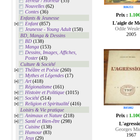
Terreur / Horreur
(55)
Nouvelles
(62)
R06351
Contes
(36)
Prix :
1.10
Enfants & Jeunesse
L'aigle de M
Enfant
(857)
Odile Weule
Jeunesse - Young Adult
(158)
2005
BD, Manga & Dessins
BD
(138)
Manga
(153)
Dessins, Images, Affiches,
Poster
(43)
Culture & Société
Théâtre et Poésie
(260)
Mythes et Légendes
(17)
Art
(418)
Régionalisme
(161)
Histoire et Politique
(1015)
Société
(514)
Religion et Spiritualité
(416)
R05082
Loisirs & Vie pratique
Animaux et Nature
(218)
Prix :
1.10
Santé et Bien-être
(298)
L'agressi
Cuisine
(138)
Georges Mi
Humour
(83)
1967
Jeux
(29)