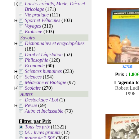
Loisirs créatifs, Mode, Déco et
Bricolage
(171)
Vie pratique
(111)
Sport et Véhicules
(103)
Voyages
(310)
Erotisme
(103)
Savoirs
Dictionnaires et encyclopédies
(181)
Droit et Législation
(52)
Philosophie
(126)
Economie
(60)
R07035
Sciences humaines
(233)
Prix :
1.80
Sciences
(194)
Médecine et Biologie
(97)
L'agenda I
Scolaire
(270)
Robert Lud
1996
Autres
Destockage / Lot
(1)
Revue
(69)
Autre et Inclassable
(73)
Filtrer par Prix
Tous les prix
(11322)
0€ : livres gratuits
(12)
moins de 2.50€
(3842)