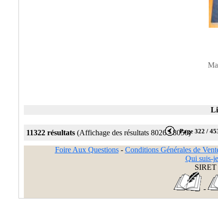
Mar
Li
Page 322 / 45
11322 résultats
(Affichage des résultats 8026 - 8050)
Foire Aux Questions
-
Conditions Générales de Vent
Qui suis-je
SIRET 
-