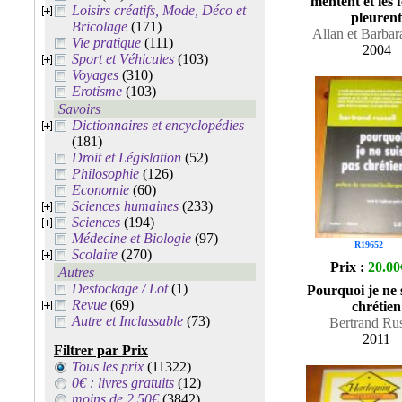
mentent et les
Loisirs créatifs, Mode, Déco et
pleurent
Bricolage
(171)
Allan et Barbar
Vie pratique
(111)
2004
Sport et Véhicules
(103)
Voyages
(310)
Erotisme
(103)
Savoirs
Dictionnaires et encyclopédies
(181)
Droit et Législation
(52)
Philosophie
(126)
Economie
(60)
Sciences humaines
(233)
Sciences
(194)
Médecine et Biologie
(97)
R19652
Scolaire
(270)
Prix :
20.00
Autres
Destockage / Lot
(1)
Pourquoi je ne 
Revue
(69)
chrétien
Autre et Inclassable
(73)
Bertrand Rus
2011
Filtrer par Prix
Tous les prix
(11322)
0€ : livres gratuits
(12)
moins de 2.50€
(3842)