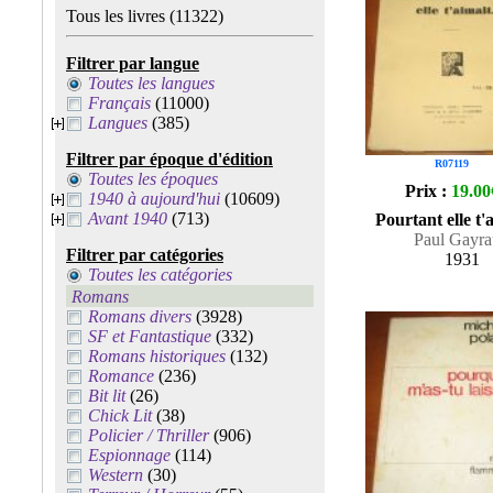
Tous les livres
(11322)
Filtrer par langue
Toutes les langues
Français
(11000)
Langues
(385)
Filtrer par époque d'édition
R07119
Toutes les époques
Prix :
19.00
1940 à aujourd'hui
(10609)
Avant 1940
(713)
Pourtant elle t
Paul Gayr
Filtrer par catégories
1931
Toutes les catégories
Romans
Romans divers
(3928)
SF et Fantastique
(332)
Romans historiques
(132)
Romance
(236)
Bit lit
(26)
Chick Lit
(38)
Policier / Thriller
(906)
Espionnage
(114)
Western
(30)