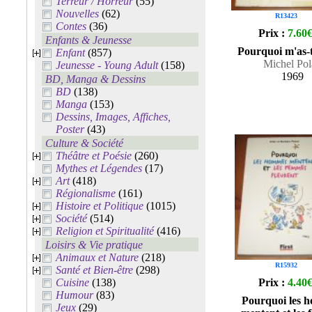
Terreur / Horreur
(55)
Nouvelles
(62)
R13423
Contes
(36)
Prix :
7.60
Enfants & Jeunesse
Pourquoi m'as-t
Enfant
(857)
Michel Pol
Jeunesse - Young Adult
(158)
1969
BD, Manga & Dessins
BD
(138)
Manga
(153)
Dessins, Images, Affiches,
Poster
(43)
Culture & Société
Théâtre et Poésie
(260)
Mythes et Légendes
(17)
Art
(418)
Régionalisme
(161)
Histoire et Politique
(1015)
Société
(514)
Religion et Spiritualité
(416)
Loisirs & Vie pratique
Animaux et Nature
(218)
R15932
Santé et Bien-être
(298)
Cuisine
(138)
Prix :
4.40
Humour
(83)
Pourquoi les 
Jeux
(29)