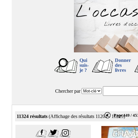
Qui
Donner
suis-
des
je ?
livres
Chercher par
Page 449 / 45
11324 résultats
(Affichage des résultats 11201 - 11225)