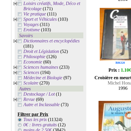
Loisirs créatifs, Mode, Déco et
Bricolage
(171)
Vie pratique
(111)
Sport et Véhicules
(103)
Voyages
(311)
Erotisme
(103)
Savoirs
Dictionnaires et encyclopédies
(181)
Droit et Législation
(52)
Philosophie
(126)
Economie
(60)
R06320
Sciences humaines
(233)
Prix :
1.10
Sciences
(194)
Médecine et Biologie
(97)
Croisière en meur
Scolaire
(270)
Michel Hon
1996
Autres
Destockage / Lot
(1)
Revue
(69)
Autre et Inclassable
(73)
Filtrer par Prix
Tous les prix
(11324)
0€ : livres gratuits
(12)
moins de 2.50€
(3842)