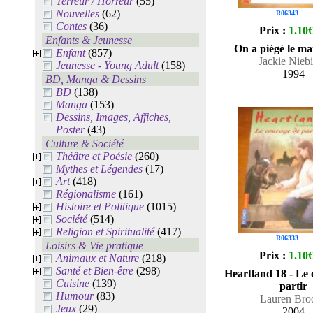
Terreur / Horreur
(55)
Nouvelles
(62)
R06343
Contes
(36)
Prix :
1.10
Enfants & Jeunesse
On a piégé le 
Enfant
(857)
Jackie Nieb
Jeunesse - Young Adult
(158)
1994
BD, Manga & Dessins
BD
(138)
Manga
(153)
Dessins, Images, Affiches,
Poster
(43)
Culture & Société
Théâtre et Poésie
(260)
Mythes et Légendes
(17)
Art
(418)
Régionalisme
(161)
Histoire et Politique
(1015)
Société
(514)
Religion et Spiritualité
(417)
R06333
Loisirs & Vie pratique
Prix :
1.10
Animaux et Nature
(218)
Santé et Bien-être
(298)
Heartland 18 - Le 
Cuisine
(139)
partir
Humour
(83)
Lauren Bro
Jeux
(29)
2004