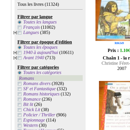
Tous les livres
(11324)
Filtrer par langue
Toutes les langues
Français
(11002)
Langues
(385)
Filtrer par époque d'édition
R06349
Toutes les époques
Prix :
1.10
1940 à aujourd'hui
(10611)
Avant 1940
(713)
Chaân 1 - la r
Christine Féret
Filtrer par catégories
2007
Toutes les catégories
Romans
Romans divers
(3928)
SF et Fantastique
(332)
Romans historiques
(132)
Romance
(236)
Bit lit
(26)
Chick Lit
(38)
Policier / Thriller
(906)
Espionnage
(114)
Western
(30)