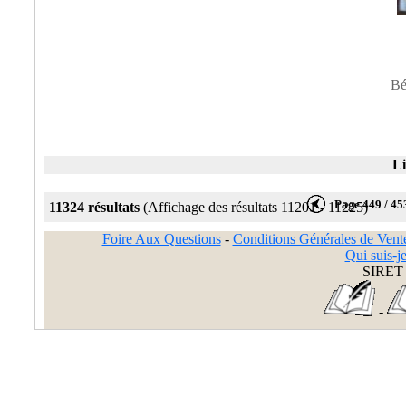
Bé
Li
Page 449 / 45
11324 résultats
(Affichage des résultats 11201 - 11225)
Foire Aux Questions
-
Conditions Générales de Vent
Qui suis-je
SIRET 
-