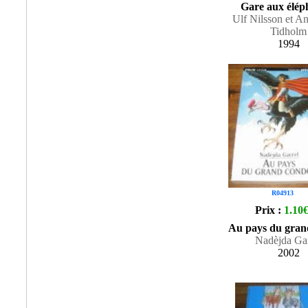
Gare aux éléph
Ulf Nilsson et A
Tidholm
1994
R04913
Prix :
1.10
Au pays du gran
Nadèjda Gar
2002