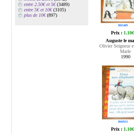
entre 2.50€ et 5€
(3489)
entre 5€ et 10€
(3105)
plus de 10€
(897)
R05409
Prix :
1.10
Auguste le m
Olivier Seigneur e
Marle
1990
R04923
Prix :
1.10