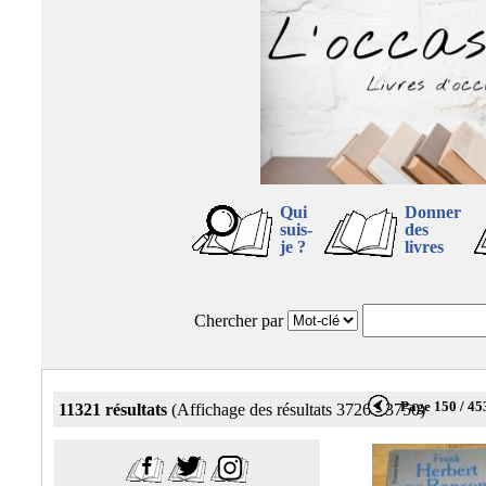
Qui
Donner
suis-
des
je ?
livres
Chercher par
Page 150 / 45
11321 résultats
(Affichage des résultats 3726 - 3750)