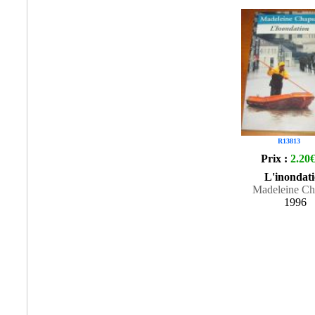
R13813
Prix :
2.20
L'inondat
Madeleine Ch
1996