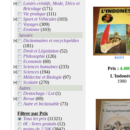
Loisirs créatifs, Mode, Déco et
Bricolage
(171)
Vie pratique
(111)
Sport et Véhicules
(103)
Voyages
(309)
Erotisme
(103)
Savoirs
Dictionnaires et encyclopédies
(181)
Droit et Législation
(52)
Philosophie
(126)
R13373
Economie
(60)
Sciences humaines
(233)
Prix :
4.40
Sciences
(194)
L'Indonés
Médecine et Biologie
(97)
1980
Scolaire
(270)
Autres
Destockage / Lot
(1)
Revue
(69)
Autre et Inclassable
(73)
Filtrer par Prix
Tous les prix
(11321)
0€ : livres gratuits
(12)
moins de 2.50€
(3842)