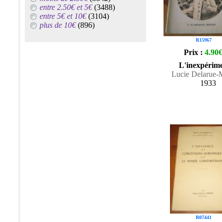
entre 2.50€ et 5€
(3488)
entre 5€ et 10€
(3104)
plus de 10€
(896)
R15967
Prix :
4.90
L'inexpérim
Lucie Delarue-
1933
R07441