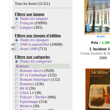
Tous les livres
(11321)
Filtrer par langue
Toutes les langues
Français
(10999)
Langues
(385)
Filtrer par époque d'édition
R12435
Toutes les époques
Prix :
3.30
1940 à aujourd'hui
(10608)
Avant 1940
(713)
L'incident J
Frank Herbert & B
Filtrer par catégories
2006
Toutes les catégories
Romans
Romans divers
(3928)
SF et Fantastique
(332)
Romans historiques
(132)
Romance
(236)
Bit lit
(26)
Chick Lit
(38)
Policier / Thriller
(906)
Espionnage
(114)
Western
(30)