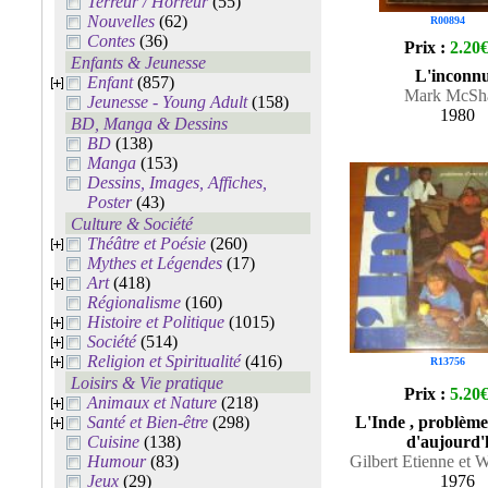
Terreur / Horreur
(55)
Nouvelles
(62)
R00894
Contes
(36)
Prix :
2.20
Enfants & Jeunesse
L'inconn
Enfant
(857)
Mark McSh
Jeunesse - Young Adult
(158)
1980
BD, Manga & Dessins
BD
(138)
Manga
(153)
Dessins, Images, Affiches,
Poster
(43)
Culture & Société
Théâtre et Poésie
(260)
Mythes et Légendes
(17)
Art
(418)
Régionalisme
(160)
Histoire et Politique
(1015)
Société
(514)
Religion et Spiritualité
(416)
R13756
Loisirs & Vie pratique
Prix :
5.20
Animaux et Nature
(218)
Santé et Bien-être
(298)
L'Inde , problèmes
Cuisine
(138)
d'aujourd'
Humour
(83)
Gilbert Etienne et 
Jeux
(29)
1976